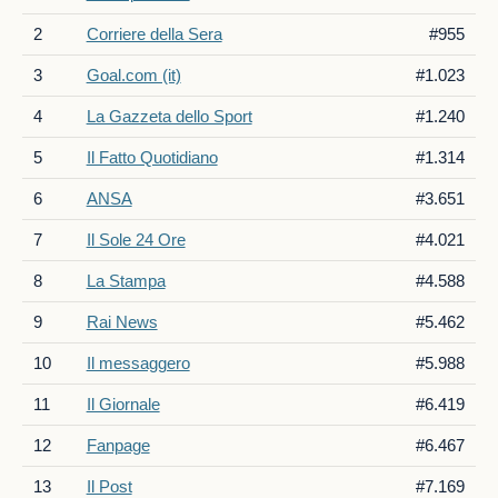
2
Corriere della Sera
#955
3
Goal.com (it)
#1.023
4
La Gazzeta dello Sport
#1.240
5
Il Fatto Quotidiano
#1.314
6
ANSA
#3.651
7
Il Sole 24 Ore
#4.021
8
La Stampa
#4.588
9
Rai News
#5.462
10
Il messaggero
#5.988
11
Il Giornale
#6.419
12
Fanpage
#6.467
13
Il Post
#7.169