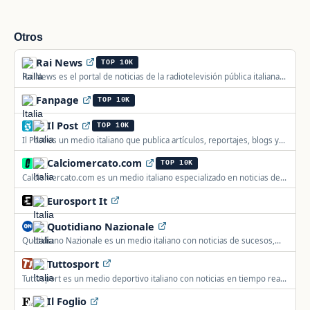
Otros
Rai News
TOP 10K
Rai News es el portal de noticias de la radiotelevisión pública italiana
RAI, actualizado las 24 horas.
Fanpage
TOP 10K
Il Post
TOP 10K
Il Post es un medio italiano que publica artículos, reportajes, blogs y
fotografías sobre actualidad nacional e internacional.
Calciomercato.com
TOP 10K
Calciomercato.com es un medio italiano especializado en noticias de
fútbol, fichajes y resultados en tiempo real desde 1996.
Eurosport It
Quotidiano Nazionale
Quotidiano Nazionale es un medio italiano con noticias de sucesos,
política, economía e internacional, actualizado las 24 horas.
Tuttosport
Tuttosport es un medio deportivo italiano con noticias en tiempo real
de fútbol, fichajes, Fórmula 1 y motociclismo.
Il Foglio