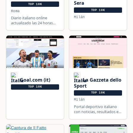
Sera
TOP 10K
TOP 10K
Roma
Milán
Diario italiano online
actualizado las 24 horas
con política, sucesos,
economía, deporte,
internacional,
espectáculos, música,
cultura, ciencia y tecn
Goal.com (it)
La Gazzeta dello
Sport
TOP 10K
TOP 10K
Milán
Portal deportivo italiano
con noticias, resultados en
directo y vídeos de fútbol,
baloncesto, F1, MotoGP,
ciclismo y tenis.