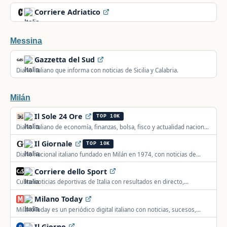
Corriere Adriatico
Messina
Gazzetta del Sud
Diario italiano que informa con noticias de Sicilia y Calabria.
Milán
Il Sole 24 Ore
TOP 10K
Diario italiano de economía, finanzas, bolsa, fisco y actualidad nacional
e internacional, con normativa, fondos y créditos.
Il Giornale
TOP 10K
Diario nacional italiano fundado en Milán en 1974, con noticias de
actualidad, política y economía.
Corriere dello Sport
Cubre noticias deportivas de Italia con resultados en directo,
estadísticas, fotos y vídeos de fútbol, baloncesto, F1 y tenis.
Milano Today
MilanoToday es un periódico digital italiano con noticias, sucesos,
deporte y cultura de los barrios de Milán.
Il Giorno