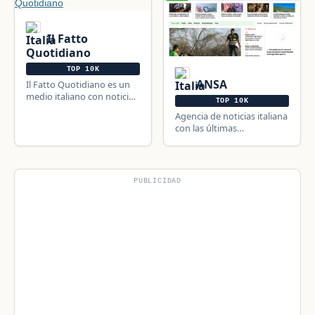
Il Fatto
Quotidiano
TOP 10K
ANSA
Il Fatto Quotidiano es un
medio italiano con noticias
TOP 10K
de política, sucesos,
Agencia de noticias italiana
justicia, economía, deporte
con las últimas
y tecnología.
informaciones de crónica,
política y deportes.
PUBLICIDAD