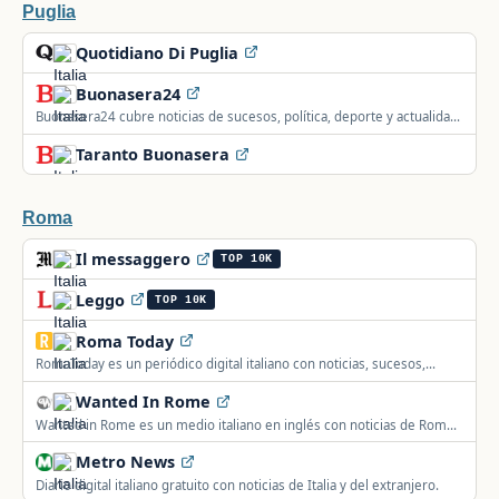
Puglia
Quotidiano Di Puglia
Buonasera24
Buonasera24 cubre noticias de sucesos, política, deporte y actualidad
de Tarento, Bari, Bat, Lecce y Brindisi, en Italia.
Taranto Buonasera
Roma
Il messaggero
TOP 10K
Leggo
TOP 10K
Roma Today
RomaToday es un periódico digital italiano con noticias, sucesos,
deporte y cultura de los barrios de Roma.
Wanted In Rome
Wanted in Rome es un medio italiano en inglés con noticias de Roma
e Italia sobre política, negocios, deporte, salud y moda.
Metro News
Diario digital italiano gratuito con noticias de Italia y del extranjero.