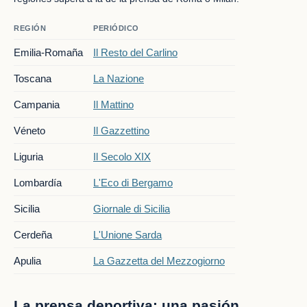
REGIÓN
PERIÓDICO
Emilia-Romaña
Il Resto del Carlino
Toscana
La Nazione
Campania
Il Mattino
Véneto
Il Gazzettino
Liguria
Il Secolo XIX
Lombardía
L'Eco di Bergamo
Sicilia
Giornale di Sicilia
Cerdeña
L'Unione Sarda
Apulia
La Gazzetta del Mezzogiorno
La prensa deportiva: una pasión