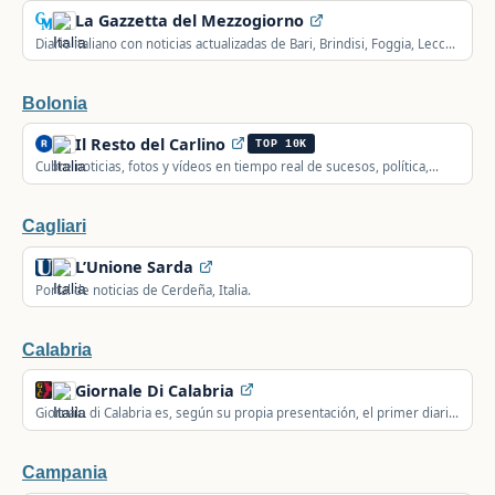
La Gazzetta del Mezzogiorno
Diario italiano con noticias actualizadas de Bari, Brindisi, Foggia, Lecce,
Tarento, Matera, Potenza, Apulia y Basilicata, deporte y sucesos.
Bolonia
Il Resto del Carlino
TOP 10K
Cubre noticias, fotos y vídeos en tiempo real de sucesos, política,
deporte, economía, tecnología y motor de Emilia-Romaña y Las
Marcas, Italia.
Cagliari
L’Unione Sarda
Portal de noticias de Cerdeña, Italia.
Calabria
Giornale Di Calabria
Giornale di Calabria es, según su propia presentación, el primer diario
de Calabria, Italia.
Campania