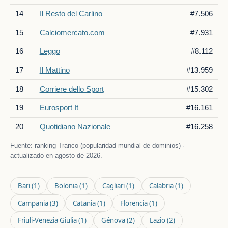
14
Il Resto del Carlino
#7.506
15
Calciomercato.com
#7.931
16
Leggo
#8.112
17
Il Mattino
#13.959
18
Corriere dello Sport
#15.302
19
Eurosport It
#16.161
20
Quotidiano Nazionale
#16.258
Fuente: ranking Tranco (popularidad mundial de dominios) ·
actualizado en agosto de 2026.
Bari
(1)
Bolonia
(1)
Cagliari
(1)
Calabria
(1)
Campania
(3)
Catania
(1)
Florencia
(1)
Friuli-Venezia Giulia
(1)
Génova
(2)
Lazio
(2)