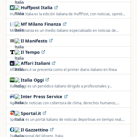
Huffpost Italia
HuffPost Italia es la edición italiana de HuffPost, con noticias, opinión
y actualidad.
Mf Milano Finanza
Milano Finanza es un medio italiano especializado en noticias de
economía, finanzas, fiscalidad y bolsa en tiempo real.
Il Manifesto
Il Tempo
Affari Italiani
Affaritaliani.it se presenta como el primer diario italiano en línea.
Italia Oggi
Italia Oggi es un periódico italiano dirigido a profesionales y
empresas, centrado en legislación, fiscalidad y trabajo.
Inter Press Service
Agencia de noticias con cobertura de clima, derechos humanos,
desarrollo sostenible, economía y otros temas.
Sportal.it
Sportal.it es un portal italiano de noticias deportivas en tiempo real,
con cobertura de fútbol, motociclismo, baloncesto y ciclismo.
Il Gazzettino
Diario regional del Véneto, Italia