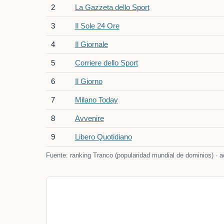
2
La Gazzeta dello Sport
3
Il Sole 24 Ore
4
Il Giornale
5
Corriere dello Sport
6
Il Giorno
7
Milano Today
8
Avvenire
9
Libero Quotidiano
Fuente: ranking Tranco (popularidad mundial de dominios) · ac