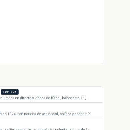
TOP 10K
resultados en directo y vídeos de fútbol, baloncesto, F1,
án en 1974, con noticias de actualidad, política y economía.
os, política, deporte, economía, tecnología y motor de la