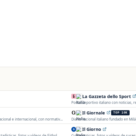
La Gazzeta dello Sport
Portal deportivo italiano con noticias, 
MotoGP, ciclismo y tenis.
Il Giornale
TOP 10K
nacional e internacional, con normativa,
Diario nacional italiano fundado en Mil
Il Giorno
tadísticas, fotos y vídeos de fútbol,
Cubre noticias, fotos y vídeos de suces