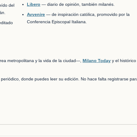
Libero
— diario de opinión, también milanés.
eído del
án.
Avvenire
— de inspiración católica, promovido por la
Conferencia Episcopal Italiana.
editado
rea metropolitana y la vida de la ciudad—,
Milano Today
y el históric
periódico, donde puedes leer su edición. No hace falta registrarse par