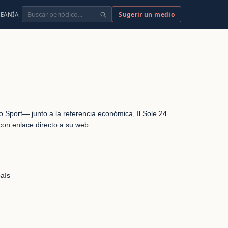
Buscar
Sugerir un medio
EANÍA
llo Sport— junto a la referencia económica, Il Sole 24
 con enlace directo a su web.
país