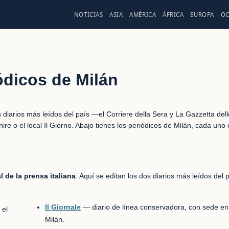
NOTICIAS
ASIA
AMÉRICA
ÁFRICA
EUROPA
OC
ódicos de Milán
s dos diarios más leídos del país —el Corriere della Sera y La Gazzetta de
re o el local Il Giorno. Abajo tienes los periódicos de Milán, cada uno
al de la prensa italiana
. Aquí se editan los dos diarios más leídos del 
Il Giornale
— diario de línea conservadora, con sede en
 el
Milán.