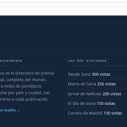
DIGIPRENSA
LOS MÁS VISITADOS
sa es el directorio de prensa
Desde Soria
300 vistas
más completo del mundo.
Diario de Soria
250 vistas
a miles de periódicos
dos por país y ciudad, con
Jornal de Notícias
200 vistas
irecto a cada publicación.
El Día de Soria
150 vistas
 un medio →
Correio da Manhã
150 vistas