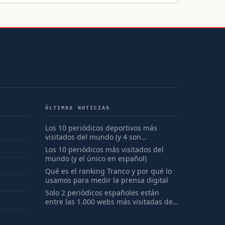
ÚLTIMAS NOTICIAS
Los 10 periódicos deportivos más
visitados del mundo (y 4 son
españoles)
Los 10 periódicos más visitados del
mundo (y el único en español)
Qué es el ranking Tranco y por qué lo
usamos para medir la prensa digital
Solo 2 periódicos españoles están
entre las 1.000 webs más visitadas del
mundo