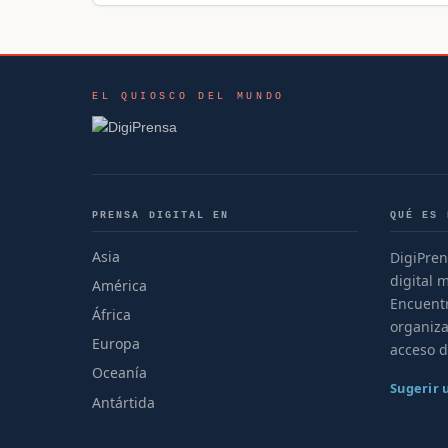
EL QUIOSCO DEL MUNDO
PRENSA DIGITAL EN
QUÉ ES 
Asia
DigiPren
digital 
América
Encuentr
África
organiza
Europa
acceso d
Oceanía
Sugerir
Antártida