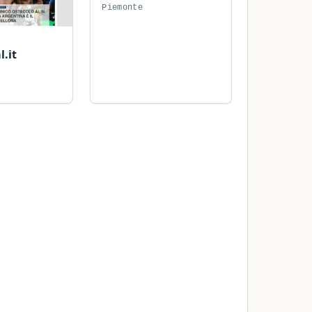
Piemonte
l.it