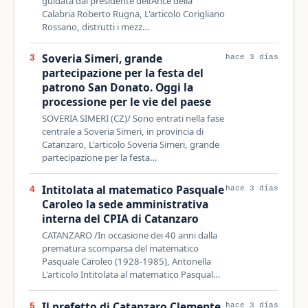
guidata dal presidente dell’Ance della
Calabria Roberto Rugna, L'articolo Corigliano
Rossano, distrutti i mezz…
Soveria Simeri, grande
3
hace 3 días
partecipazione per la festa del
patrono San Donato. Oggi la
processione per le vie del paese
SOVERIA SIMERI (CZ)/ Sono entrati nella fase
centrale a Soveria Simeri, in provincia di
Catanzaro, L'articolo Soveria Simeri, grande
partecipazione per la festa…
Intitolata al matematico Pasquale
4
hace 3 días
Caroleo la sede amministrativa
interna del CPIA di Catanzaro
CATANZARO /In occasione dei 40 anni dalla
prematura scomparsa del matematico
Pasquale Caroleo (1928-1985), Antonella
L'articolo Intitolata al matematico Pasqual…
Il prefetto di Catanzaro Clemente
5
hace 3 días