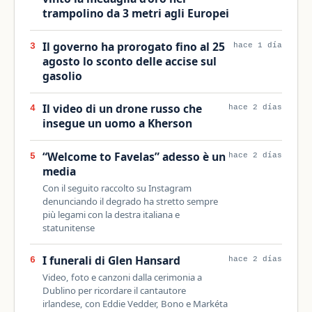
trampolino da 3 metri agli Europei
Il governo ha prorogato fino al 25
3
hace 1 día
agosto lo sconto delle accise sul
gasolio
Il video di un drone russo che
4
hace 2 días
insegue un uomo a Kherson
“Welcome to Favelas” adesso è un
5
hace 2 días
media
Con il seguito raccolto su Instagram
denunciando il degrado ha stretto sempre
più legami con la destra italiana e
statunitense
I funerali di Glen Hansard
6
hace 2 días
Video, foto e canzoni dalla cerimonia a
Dublino per ricordare il cantautore
irlandese, con Eddie Vedder, Bono e Markéta