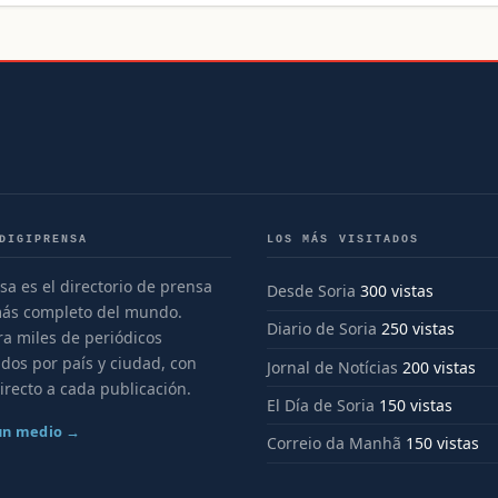
DIGIPRENSA
LOS MÁS VISITADOS
sa es el directorio de prensa
Desde Soria
300 vistas
más completo del mundo.
Diario de Soria
250 vistas
a miles de periódicos
dos por país y ciudad, con
Jornal de Notícias
200 vistas
irecto a cada publicación.
El Día de Soria
150 vistas
 un medio →
Correio da Manhã
150 vistas