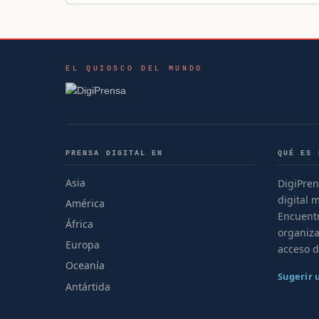
EL QUIOSCO DEL MUNDO
PRENSA DIGITAL EN
QUÉ ES 
Asia
DigiPren
digital 
América
Encuentr
África
organiza
Europa
acceso d
Oceanía
Sugerir
Antártida