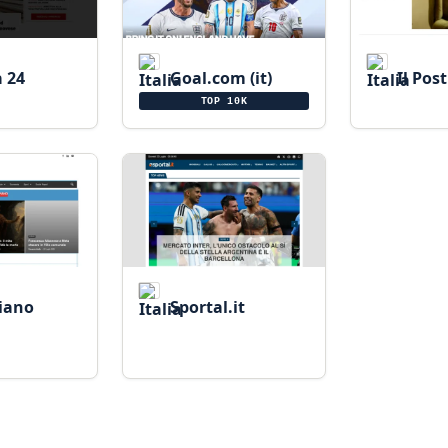
 24
Goal.com (it)
Il Post
TOP 10K
iano
Sportal.it