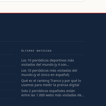
ÚLTIMAS NOTICIAS
Los 10 periódicos deportivos más
visitados del mundo (y 4 son
españoles)
Los 10 periódicos más visitados del
mundo (y el único en español)
Qué es el ranking Tranco y por qué lo
usamos para medir la prensa digital
Solo 2 periódicos españoles están
entre las 1.000 webs más visitadas del
mundo