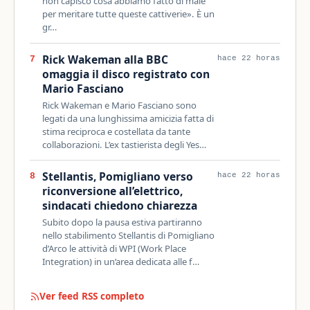
non capisco cosa abbiamo fatto di male
per meritare tutte queste cattiverie». È un
gr…
Rick Wakeman alla BBC
7
hace 22 horas
omaggia il disco registrato con
Mario Fasciano
Rick Wakeman e Mario Fasciano sono
legati da una lunghissima amicizia fatta di
stima reciproca e costellata da tante
collaborazioni. L’ex tastierista degli Yes…
Stellantis, Pomigliano verso
8
hace 22 horas
riconversione all’elettrico,
sindacati chiedono chiarezza
Subito dopo la pausa estiva partiranno
nello stabilimento Stellantis di Pomigliano
d’Arco le attività di WPI (Work Place
Integration) in un’area dedicata alle f…
Ver feed RSS completo