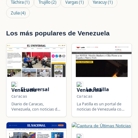
Táchira
(1)
Trujillo
(2)
Vargas
(1)
Yaracuy
(1)
Zulia
(4)
Los más populares de Venezuela
El universal
La Patilla
Caracas
Caracas
Diario de Caracas,
La Patilla es un portal de
Venezuela, con noticias de
noticias de Venezuela con
economía, deportes,
sede en Caracas.
política y actualidad.