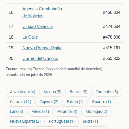
Agencia Carabobeña
16
#456.894
de Noticias
17
Ciudad Valencia
#474.694
18
La Calle
#478.908
19
Nueva Prensa Digital
#515.161
20
Correo del Orinoco
#559.302
Fuente: ranking Tranco (popularidad mundial de dominios) ·
actualizado en julio de 2026.
Anzoátegui
(4)
Aragua
(5)
Bolívar
(5)
Carabobo
(5)
Caracas
(12)
Cojedes
(2)
Falcón
(1)
Guárico
(1)
Lara
(3)
Mérida
(1)
Miranda
(3)
Monagas
(2)
Nueva Esparta
(3)
Portuguesa
(1)
Sucre
(1)