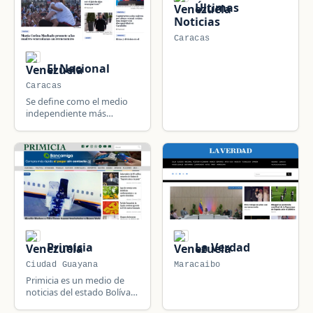
Últimas
Noticias
Caracas
El Nacional
Caracas
Se define como el medio
independiente más
importante de Venezuela,
con noticias de política,
economía, deportes y
cultura.
Primicia
La Verdad
Ciudad Guayana
Maracaibo
Primicia es un medio de
noticias del estado Bolívar,
Venezuela.