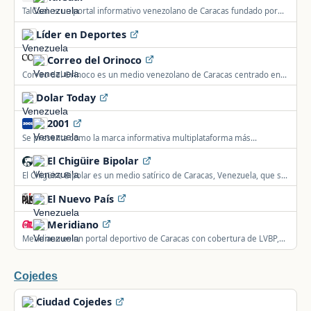
TalCual es un portal informativo venezolano de Caracas fundado por
Teodoro Petkoff, comprometido con la libertad de expresión.
Líder en Deportes
Correo del Orinoco
Correo del Orinoco es un medio venezolano de Caracas centrado en
comunicación y cultura, con cobertura de política nacional e
Dolar Today
internacional.
2001
Se presenta como la marca informativa multiplataforma más
importante de Venezuela, con noticias de Venezuela y el mundo.
El Chigüire Bipolar
El Chigüire Bipolar es un medio satírico de Caracas, Venezuela, que se
presenta como noticias parciales y sin veracidad.
El Nuevo País
Meridiano
Meridiano es un portal deportivo de Caracas con cobertura de LVBP,
MLB, NBA, NFL y MLS, incluyendo tablas de posiciones y estadísticas.
Cojedes
Ciudad Cojedes