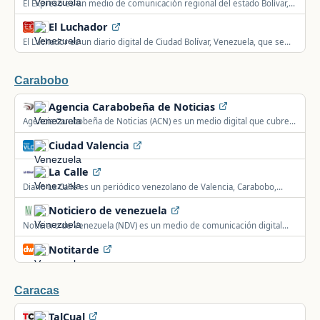
El Expreso es un medio de comunicación regional del estado Bolívar,
Venezuela, con sede en Ciudad Bolívar.
El Luchador
El Luchador es un diario digital de Ciudad Bolívar, Venezuela, que se
presenta con 120 años de trayectoria.
Carabobo
Agencia Carabobeña de Noticias
Agencia Carabobeña de Noticias (ACN) es un medio digital que cubre
noticias de Carabobo, Venezuela.
Ciudad Valencia
La Calle
Diario La Calle es un periódico venezolano de Valencia, Carabobo,
creado hace 37 años, con cobertura de sucesos y política.
Noticiero de venezuela
Noticiero de Venezuela (NDV) es un medio de comunicación digital
venezolano con servicios interactivos y multimedia, con base en
Notitarde
Carabobo.
Caracas
TalCual