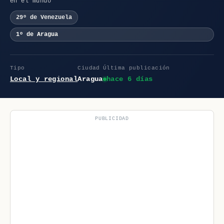
en el mundo
29º de Venezuela
1º de Aragua
Tipo
Ciudad
Última publicación
Local y regional
Aragua
hace 6 días
PUBLICIDAD