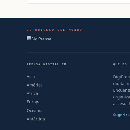
EL QUIOSCO DEL MUNDO
PRENSA DIGITAL EN
QUÉ ES 
Asia
DigiPren
digital 
América
Encuentr
África
organiza
Europa
acceso d
Oceanía
Sugerir
Antártida