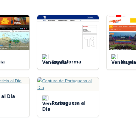
ia
Tuy Informa
Nagua
 al Día
Portuguesa al
Día