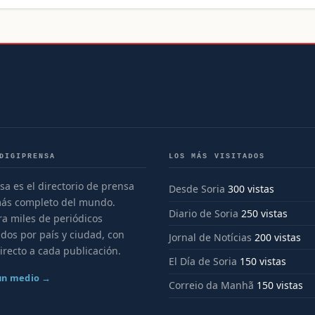
DIGIPRENSA
LOS MÁS VISITADOS
sa es el directorio de prensa
Desde Soria
300 vistas
más completo del mundo.
Diario de Soria
250 vistas
a miles de periódicos
dos por país y ciudad, con
Jornal de Notícias
200 vistas
irecto a cada publicación.
El Día de Soria
150 vistas
 un medio →
Correio da Manhã
150 vistas