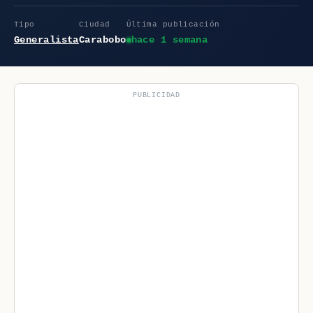
Tipo
Ciudad
Última publicación
Generalista
Carabobo
hace 1 semana
PUBLICIDAD