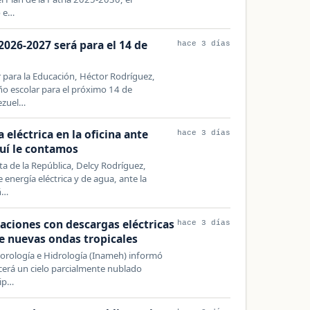
ó e…
 2026-2027 será para el 14 de
hace 3 días
r para la Educación, Héctor Rodríguez,
año escolar para el próximo 14 de
ezuel…
eléctrica en la oficina ante
hace 3 días
uí le contamos
ta de la República, Delcy Rodríguez,
energía eléctrica y de agua, ante la
ñ…
aciones con descargas eléctricas
hace 3 días
e nuevas ondas tropicales
eorología e Hidrología (Inameh) informó
cerá un cielo parcialmente nublado
cip…