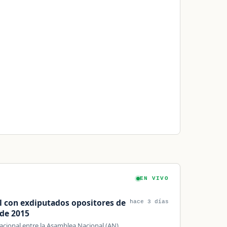
EN VIVO
al con exdiputados opositores de
hace 3 días
 de 2015
nacional entre la Asamblea Nacional (AN),