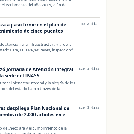
del Parlamento del año 2015, a fin de
za a paso firme en el plan de
hace 3 días
enimiento de cinco puentes
de atención a la infraestructura vial de la
stado Lara, Luis Reyes Reyes, inspeccionó
izó Jornada de Atención integral
hace 3 días
la sede del INASS
ar el bienestar integral y la alegría de los
ión del estado Lara a traves de la
es despliega Plan Nacional de
hace 3 días
iembra de 2.000 árboles en el
io de Inecolara y el cumplimiento de la
l Plan de la Patria 2025-2030, el