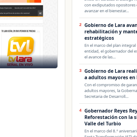
con exdiputados opositores 
avanzar en el bienestar…
Gobierno de Lara avan
2
rehabilitación y mant
estratégicos
En el marco del plan integral 
entidad, el gobernador del e
el avance de las…
Gobierno de Lara real
3
a adultos mayores en 
Con el compromiso de garantiz
adultos mayores, la Gobernac
Secretaria de Desarroll…
Gobernador Reyes Rey
4
Reforestación con la s
Valle del Turbio
En el marco del 8.º aniversar
Sexta Transformación (6T) de