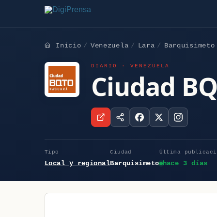
Inicio
Venezuela
Lara
Barquisimeto
DIARIO · VENEZUELA
Ciudad B
Tipo
Ciudad
Última publicaci
Local y regional
Barquisimeto
hace 3 días