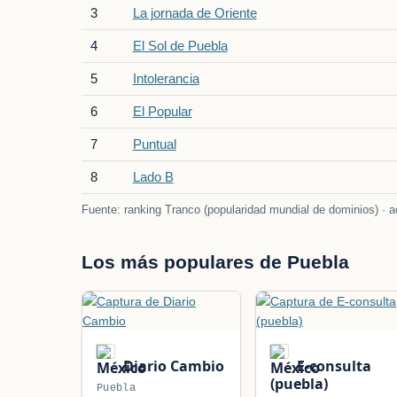
3
La jornada de Oriente
4
El Sol de Puebla
5
Intolerancia
6
El Popular
7
Puntual
8
Lado B
Fuente: ranking Tranco (popularidad mundial de dominios) · ac
Los más populares de Puebla
Diario Cambio
E-consulta
(puebla)
Puebla