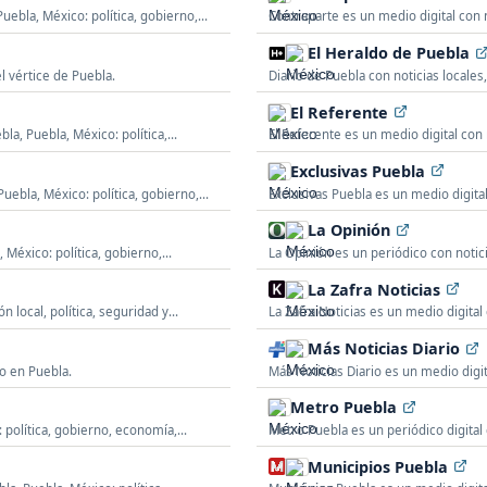
uebla, México: política, gobierno,
Contraparte es un medio digital con n
seguridad, economía, deportes y actu
El Heraldo de Puebla
 vértice de Puebla.
Diario de Puebla con noticias locales
El Referente
bla, Puebla, México: política,
El Referente es un medio digital con 
seguridad, economía y actualidad est
Exclusivas Puebla
Puebla, México: política, gobierno,
Exclusivas Puebla es un medio digital
seguridad, sucesos, espectáculos y ac
La Opinión
 México: política, gobierno,
La Opinión es un periódico con notici
economía, deportes, espectáculos y a
La Zafra Noticias
 local, política, seguridad y
La Zafra Noticias es un medio digital
economía, sucesos y actualidad local
Más Noticias Diario
o en Puebla.
Más Noticias Diario es un medio digit
seguridad, sucesos, deportes y actual
Metro Puebla
 política, gobierno, economía,
Metro Puebla es un periódico digital 
seguridad, deportes, espectáculos y a
Municipios Puebla