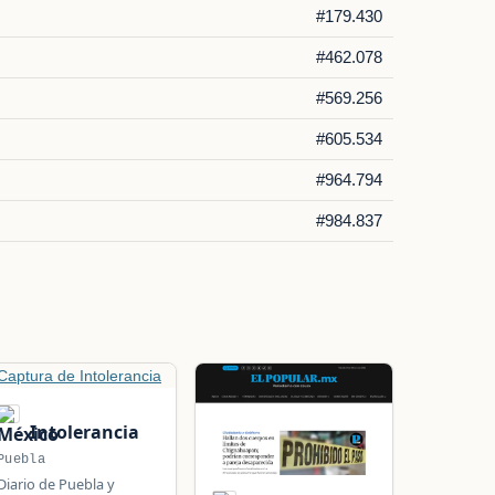
#179.430
#462.078
#569.256
#605.534
#964.794
#984.837
Intolerancia
Puebla
Diario de Puebla y