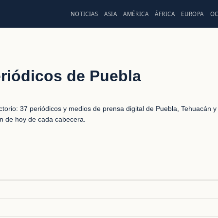
NOTICIAS
ASIA
AMÉRICA
ÁFRICA
EUROPA
OC
riódicos de Puebla
ctorio: 37 periódicos y medios de prensa digital de Puebla, Tehuacán y
ión de hoy de cada cabecera.