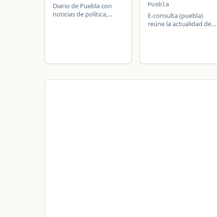
Puebla
Diario de Puebla con
noticias de política,
E-consulta (puebla)
seguridad, economía y
reúne la actualidad de
deportes.
Puebla, México: política
local, seguridad,
deportes, sucesos y
actualidad del municipi
y su región.