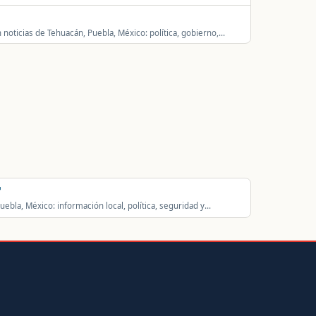
idad local y regional.
 noticias de Tehuacán, Puebla, México: política, gobierno,
idad local y regional.
uebla, México: información local, política, seguridad y