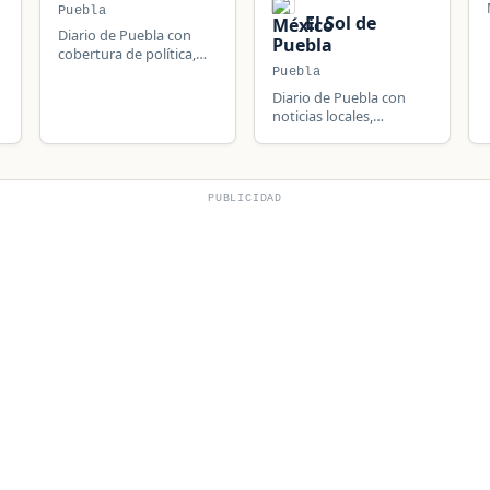
Puebla
El Sol de
Diario de Puebla con
Puebla
cobertura de política,
sociedad, justicia,
Puebla
economía y educación
Diario de Puebla con
estatal.
noticias locales,
o
regionales, nacionales e
internacionales.
PUBLICIDAD