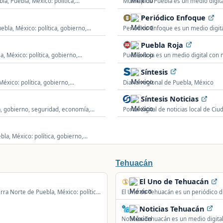
la, Puebla, México: política,
Municipios Puebla es un medio digital
seguridad, sucesos y actualidad regi
Periódico Enfoque
ebla, México: política, gobierno,
Periódico Enfoque es un medio digital
economía y actualidad estatal.
Puebla Roja
a, México: política, gobierno,
Puebla Roja es un medio digital con 
policiaca, política y actualidad local.
Síntesis
México: política, gobierno,
Diario regional de Puebla, México
Síntesis Noticias
ca, gobierno, seguridad, economía,
Portal digital de noticias local de C
bla, México: política, gobierno,
Tehuacán
El Uno de Tehuacán
erra Norte de Puebla, México: política,
El Uno de Tehuacán es un periódico dig
gobierno, seguridad, sucesos, deporte
Noticias Tehuacán
Noticias Tehuacán es un medio digital