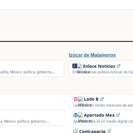
Izúcar de Matamoros
Enlace Noticias
uebla, México: política, gobierno,
Enlace Noticias publica noticias de Iz
seguridad y actualidad de la comunid
Lado B
Lado B es un medio mexicano de pe
humanos.
Apartado Mex
, México: política, gobierno,
Apartado Mex es un medio digital con 
seguridad, deportes y actualidad esta
Contraparte