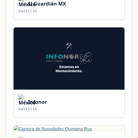
El Guardián MX
Saltillo
Infonor
Saltillo