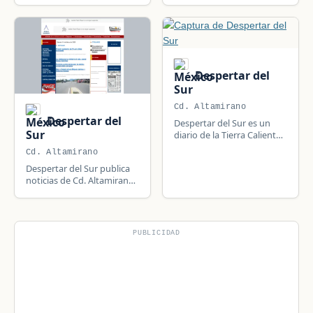
años de circulación en la
región de Zihuatanejo.
Despertar del
Sur
Cd. Altamirano
Despertar del
Despertar del Sur es un
Sur
diario de la Tierra Caliente
con 25 años de trayectoria,
Cd. Altamirano
primera app de noticias del
Despertar del Sur publica
estado, con identidad
noticias de Cd. Altamirano
calentana y cobertura tri-
y Guerrero, México:
estatal.
información local, política,
seguridad y actualidad de
la comunidad.
PUBLICIDAD