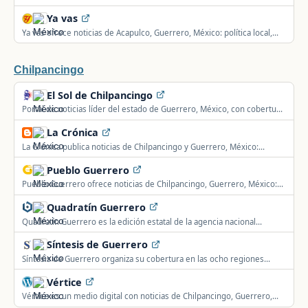
propias de mascotas y Raíces y Tradición, además de turismo y
Ya vas
seguridad.
Ya vas ofrece noticias de Acapulco, Guerrero, México: política local,
seguridad, deportes, sucesos y actualidad del municipio y su región.
Chilpancingo
El Sol de Chilpancingo
Portal de noticias líder del estado de Guerrero, México, con cobertura
informativa de Chilpancingo y la región.
La Crónica
La Crónica publica noticias de Chilpancingo y Guerrero, México:
información local, política, seguridad y actualidad de la comunidad.
Pueblo Guerrero
Pueblo Guerrero ofrece noticias de Chilpancingo, Guerrero, México:
información local, política, seguridad y actualidad de la comunidad.
Quadratín Guerrero
Quadratín Guerrero es la edición estatal de la agencia nacional
Quadratín, con nota roja y política local propia de Guerrero.
Síntesis de Guerrero
Síntesis de Guerrero organiza su cobertura en las ocho regiones
oficiales del estado, con nota roja, legislativo y clima.
Vértice
Vértice es un medio digital con noticias de Chilpancingo, Guerrero,
México: política, gobierno, seguridad, deportes y actualidad local.