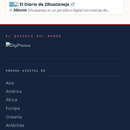
El Diario de Zihuatanejo
El Diario de Zihuatanejo es un periódico digital con noticias de
Zihuatanejo, Guerrero, México: política, gobierno, seguridad,
deportes y actualidad local.
EL QUIOSCO DEL MUNDO
PRENSA DIGITAL EN
Asia
América
África
Europa
Oceanía
Antártida