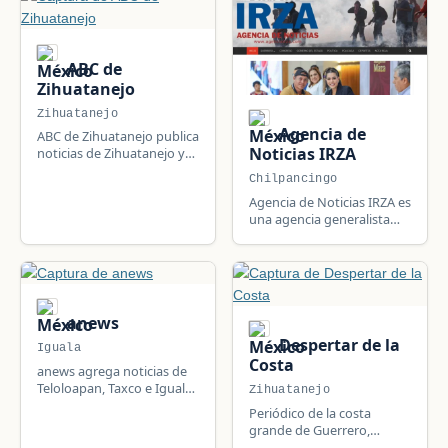
ABC de
Zihuatanejo
Zihuatanejo
Agencia de
ABC de Zihuatanejo publica
Noticias IRZA
noticias de Zihuatanejo y
Guerrero, México:
Chilpancingo
información local, política,
Agencia de Noticias IRZA es
seguridad y actualidad de
una agencia generalista
la comunidad.
fundada en 1992 que cubre
las siete regiones de
Guerrero desde
Chilpancingo, con
secciones de gobierno,
congreso y vida
anews
universitaria de la UAGro.
Despertar de la
Iguala
Costa
anews agrega noticias de
Teloloapan, Taxco e Iguala,
Zihuatanejo
con cobertura de fauna
Periódico de la costa
regional y seguridad de la
grande de Guerrero,
zona norte de Guerrero.
México, con más de 20