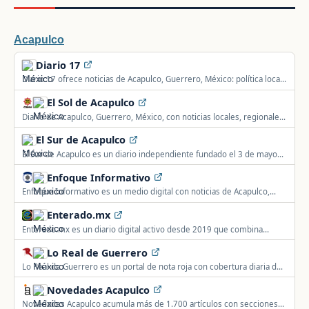
Acapulco
Diario 17
Diario 17 ofrece noticias de Acapulco, Guerrero, México: política local,
seguridad, deportes, sucesos y actualidad del municipio y su región.
El Sol de Acapulco
Diario de Acapulco, Guerrero, México, con noticias locales, regionales,
nacionales e internacionales.
El Sur de Acapulco
El Sur de Acapulco es un diario independiente fundado el 3 de mayo
de 1993, referente histórico del periodismo guerrerense con más de
Enfoque Informativo
30 años de trayectoria.
Enfoque Informativo es un medio digital con noticias de Acapulco,
Guerrero, México: política, gobierno, seguridad, deportes y actualidad
Enterado.mx
local.
Enterado.mx es un diario digital activo desde 2019 que combina
política, economía y sociales, extendido a Zihuatanejo, Taxco e Iguala.
Lo Real de Guerrero
Lo Real de Guerrero es un portal de nota roja con cobertura diaria de
sucesos violentos y policiacos en todo el estado.
Novedades Acapulco
Novedades Acapulco acumula más de 1.700 artículos con secciones