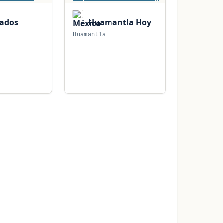
rados
Huamantla Hoy
Huamantla