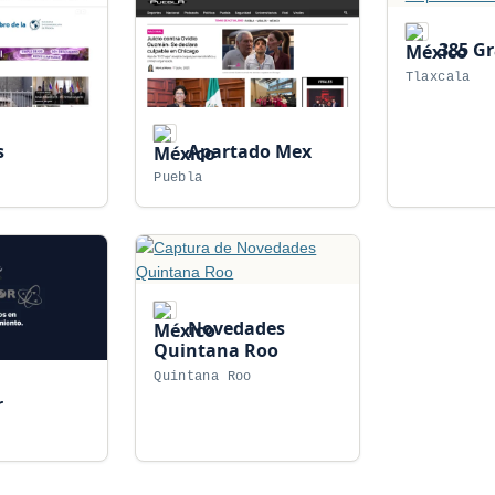
385 G
Tlaxcala
s
Apartado Mex
Puebla
Novedades
Quintana Roo
Quintana Roo
r