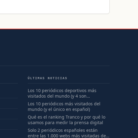
ÚLTIMAS NOTICIAS
Los 10 periódicos deportivos más
visitados del mundo (y 4 son
españoles)
Los 10 periódicos más visitados del
mundo (y el único en español)
Qué es el ranking Tranco y por qué lo
usamos para medir la prensa digital
Solo 2 periódicos españoles están
entre las 1.000 webs más visitadas del