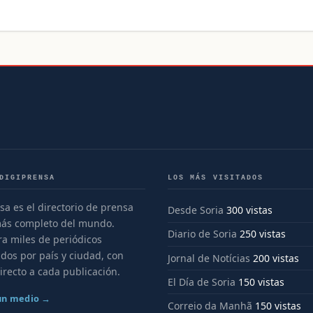
DIGIPRENSA
LOS MÁS VISITADOS
sa es el directorio de prensa
Desde Soria
300 vistas
más completo del mundo.
Diario de Soria
250 vistas
a miles de periódicos
dos por país y ciudad, con
Jornal de Notícias
200 vistas
irecto a cada publicación.
El Día de Soria
150 vistas
 un medio →
Correio da Manhã
150 vistas