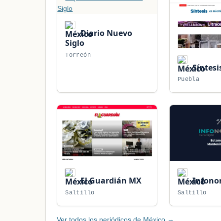
Diario Nuevo
Siglo
Torreón
Síntesi
Puebla
El Guardián MX
Infono
Saltillo
Saltillo
Ver todos los periódicos de México →