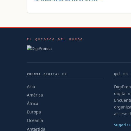
EL QUIOSCO DEL MUNDO
PRENSA DIGITAL EN
QUÉ ES 
Asia
DigiPren
digital 
América
Encuentr
África
organiza
Europa
acceso d
Oceanía
Sugerir
Antártida