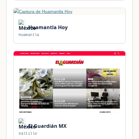
Huamantla Hoy
Huamantla
El Guardián MX
Saltillo