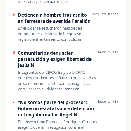
mexicana y tres ecuatorianas
Detienen a hombre tras asalto
5
hace 23 horas
en ferretera de avenida Farallón
En el lugar se escucharon más de seis
detonaciones de arma de fuego y se
registró enfrentamiento con policías
Comunitarios denuncian
6
hace 1 día
persecución y exigen libertad de
Jesús N
Integrantes del CIPOG-EZ y de la CRAC-
Pueblos Fundadores señalaron que a 21 días
de su detención, continúan las exigencias
para liberar a su dirigente, cancelar…
"No somos parte del proceso":
7
hace 1 día
Gobierno estatal sobre detención
del exgobernador Ángel N
El subsecretario Francisco Rodríguez Cisneros
aseguró que la investigación contra el