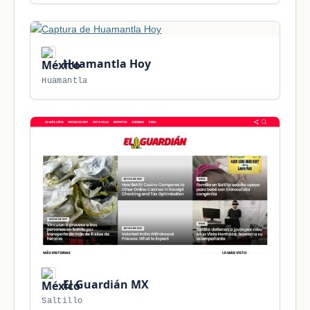
Huamantla Hoy
Huamantla
El Guardián MX
Saltillo