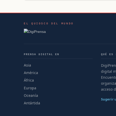
EL QUIOSCO DEL MUNDO
PRENSA DIGITAL EN
QUÉ ES 
Asia
DigiPren
digital 
América
Encuentr
África
organiza
Europa
acceso d
Oceanía
Sugerir
Antártida