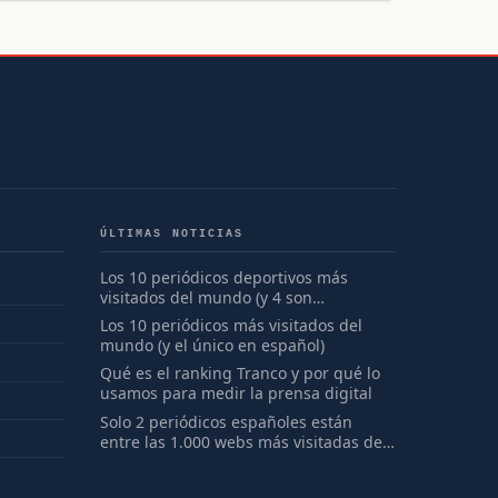
ÚLTIMAS NOTICIAS
Los 10 periódicos deportivos más
visitados del mundo (y 4 son
españoles)
Los 10 periódicos más visitados del
mundo (y el único en español)
Qué es el ranking Tranco y por qué lo
usamos para medir la prensa digital
Solo 2 periódicos españoles están
entre las 1.000 webs más visitadas del
mundo