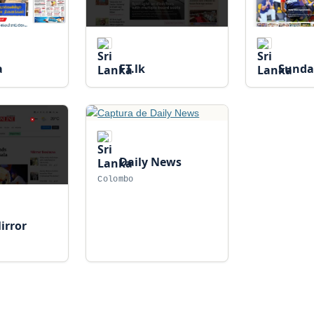
a
FT.lk
Sunda
Daily News
Colombo
irror