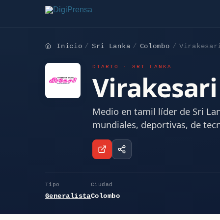
Inicio
Sri Lanka
Colombo
Virakesar
DIARIO · SRI LANKA
Virakesari
Medio en tamil líder de Sri Lan
mundiales, deportivas, de tecn
Tipo
Ciudad
Generalista
Colombo