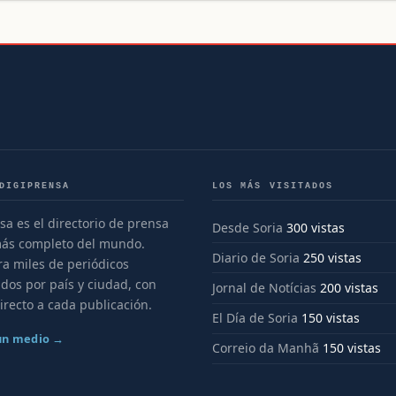
DIGIPRENSA
LOS MÁS VISITADOS
sa es el directorio de prensa
Desde Soria
300 vistas
más completo del mundo.
Diario de Soria
250 vistas
a miles de periódicos
dos por país y ciudad, con
Jornal de Notícias
200 vistas
irecto a cada publicación.
El Día de Soria
150 vistas
 un medio →
Correio da Manhã
150 vistas