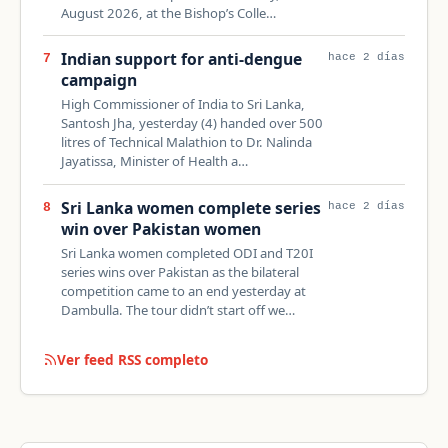
August 2026, at the Bishop’s Colle…
Indian support for anti-dengue
7
hace 2 días
campaign
High Commissioner of India to Sri Lanka,
Santosh Jha, yesterday (4) handed over 500
litres of Technical Malathion to Dr. Nalinda
Jayatissa, Minister of Health a…
Sri Lanka women complete series
8
hace 2 días
win over Pakistan women
Sri Lanka women completed ODI and T20I
series wins over Pakistan as the bilateral
competition came to an end yesterday at
Dambulla. The tour didn’t start off we…
Ver feed RSS completo