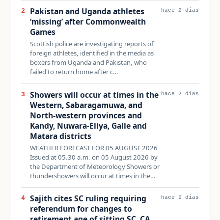
Pakistan and Uganda athletes
2
hace 2 días
‘missing’ after Commonwealth
Games
Scottish ‌police are investigating reports of
foreign ⁠athletes, identified ⁠in the media as
boxers from Uganda and Pakistan, who
failed to return home ⁠after c…
Showers will occur at times in the
3
hace 2 días
Western, Sabaragamuwa, and
North-western provinces and
Kandy, Nuwara-Eliya, Galle and
Matara districts
WEATHER FORECAST FOR 05 AUGUST 2026
Issued at 05.30 a.m. on 05 August 2026 by
the Department of Meteorology Showers or
thundershowers will occur at times in the…
Sajith cites SC ruling requiring
4
hace 2 días
referendum for changes to
retirement age of sitting SC, CA