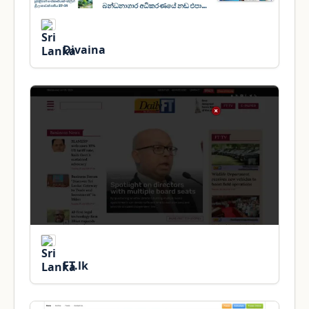
Divaina
FT.lk