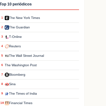
Top 10 periódicos
The New York Times
1
The Guardian
2
T-Online
3
Reuters
4
The Wall Street Journal
5
The Washington Post
6
Bloomberg
7
Sina
8
The Times of India
9
Financial Times
10