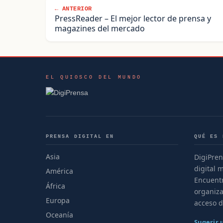
← ANTERIOR
PressReader – El mejor lector de prensa y
magazines del mercado
EL QUIOSCO DEL MUNDO
PRENSA DIGITAL EN
QUÉ ES 
Asia
DigiPren
digital 
América
Encuentr
África
organiza
Europa
acceso d
Oceanía
Sugerir