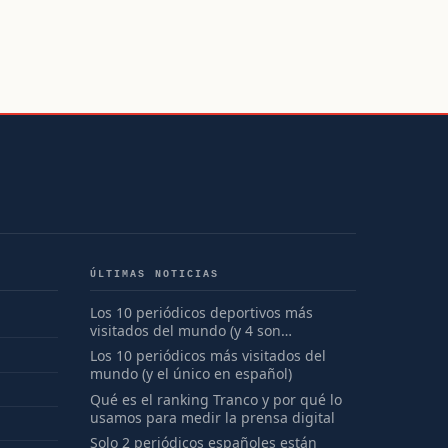
ÚLTIMAS NOTICIAS
Los 10 periódicos deportivos más
visitados del mundo (y 4 son
españoles)
Los 10 periódicos más visitados del
mundo (y el único en español)
Qué es el ranking Tranco y por qué lo
usamos para medir la prensa digital
Solo 2 periódicos españoles están