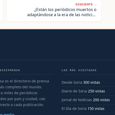
SIGUIENTE →
¿Están los periódicos muertos o
adaptándose a la era de las noticias
digitales?
DIGIPRENSA
LOS MÁS VISITADOS
sa es el directorio de prensa
Desde Soria
300 vistas
más completo del mundo.
Diario de Soria
250 vistas
a miles de periódicos
dos por país y ciudad, con
Jornal de Notícias
200 vistas
irecto a cada publicación.
El Día de Soria
150 vistas
 un medio →