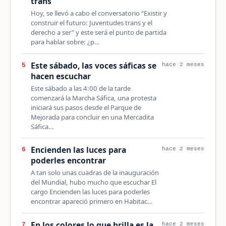
trans
Hoy, se llevó a cabo el conversatorio “Existir y
construir el futuro: Juventudes trans y el
derecho a ser” y este será el punto de partida
para hablar sobre: ¿p…
Este sábado, las voces sáficas se
5
hace 2 meses
hacen escuchar
Este sábado a las 4:00 de la tarde
comenzará la Marcha Sáfica, una protesta
iniciará sus pasos desde el Parque de
Mejorada para concluir en una Mercadita
Sáfica…
Encienden las luces para
6
hace 2 meses
poderles encontrar
A tan solo unas cuadras de la inauguración
del Mundial, hubo mucho que escuchar El
cargo Encienden las luces para poderles
encontrar apareció primero en Habitac…
En los colores lo que brilla es la
7
hace 2 meses