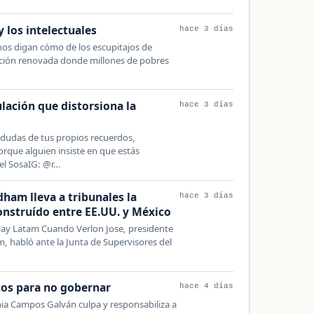
 los intelectuales
hace 3 días
nos digan cómo de los escupitajos de
ación renovada donde millones de pobres
lación que distorsiona la
hace 3 días
 dudas de tus propios recuerdos,
rque alguien insiste en que estás
el SosaIG: @r…
ham lleva a tribunales la
hace 3 días
onstruído entre EE.UU. y México
bay Latam Cuando Verlon Jose, presidente
 habló ante la Junta de Supervisores del
os para no gobernar
hace 4 días
a Campos Galván culpa y responsabiliza a