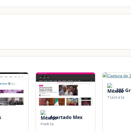
385 G
Tlaxcala
s
Apartado Mex
Puebla