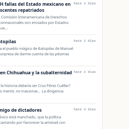
H fallas del Estado mexicano en
hace 2 días
escentes repatriados
e Comisión Interamericana de Derechos
onnacionales son enviados por Estados
 que…
atopilas
hace 2 días
era el pueblo mágico de Batopilas de Manuel
sorpresa de darme cuenta de las pésimas
en Chihuahua y la subalternidad
hace 2 días
la historia debería ser Cruz Pérez Cuéllar?
no mentir, no traicionar… La dirigencia
migo de dictadores
hace 3 días
éxico está manchado, que la política
ecantando por favorecer la amistad con