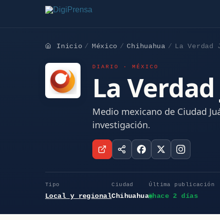
Inicio
México
Chihuahua
La Verdad 
DIARIO · MÉXICO
La Verdad 
Medio mexicano de Ciudad Juá
investigación.
Tipo
Ciudad
Última publicación
Local y regional
Chihuahua
hace 2 días