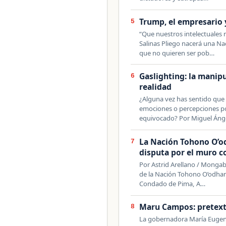
Trump, el empresario y
5
“Que nuestros intelectuales 
Salinas Pliego nacerá una N
que no quieren ser pob…
Gaslighting: la manipu
6
realidad
¿Alguna vez has sentido que
emociones o percepciones po
equivocado? Por Miguel Áng
La Nación Tohono O’od
7
disputa por el muro c
Por Astrid Arellano / Monga
de la Nación Tohono O’odham,
Condado de Pima, A…
Maru Campos: pretext
8
La gobernadora María Eugeni