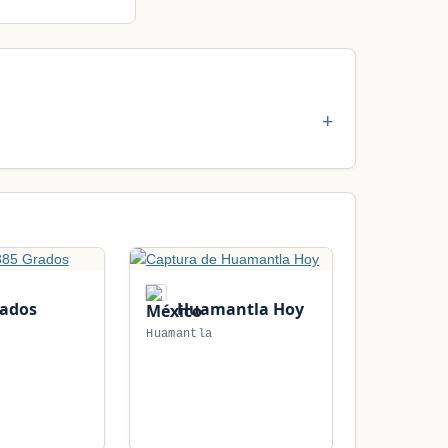
rados
Huamantla Hoy
Huamantla