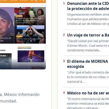
Denuncian ante la CID
1
la protección de adol
Organizaciones exhiben ant
Humanos que adolescentes c
Unidos al sur de México sin
Un viaje de terror a B
2
“Decidí visitar por vez prim
Gómez Morin. Cual sería mi 
condiciones materiale…
El dilema de MORENA 
3
escogida
“¿Por qué el lado correcto de 
Es lo contrario de no robar, 
nacional d…
México no ha de ser a
4
a, México: información
“El rostro internacional de M
comunidad.
exterior mexicana se está d
dictadores y sátrapas…