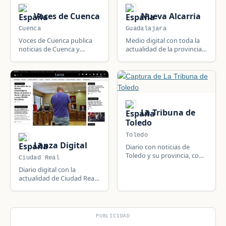
Voces de Cuenca
Nueva Alcarria
Cuenca
Guadalajara
Voces de Cuenca publica
Medio digital con toda la
noticias de Cuenca y
actualidad de la provincia
Castilla-La Mancha,
de Guadalajara, Castilla-La
España: política local,
Mancha.
seguridad, deportes,
sucesos y actualidad del
municipio y su comarca.
La Tribuna de
Toledo
Toledo
Lanza Digital
Diario con noticias de
Toledo y su provincia, con
Ciudad Real
actualidad e información
Diario digital con la
local.
actualidad de Ciudad Real
y Castilla-La Mancha.
PUBLICIDAD