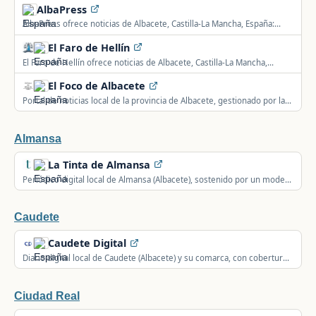
AlbaPress
AlbaPress ofrece noticias de Albacete, Castilla-La Mancha, España:
política local, seguridad, deportes, sucesos y actualidad del municipio
El Faro de Hellín
y su comarca.
El Faro de Hellín ofrece noticias de Albacete, Castilla-La Mancha,
España: información local, política, seguridad y actualidad de la
El Foco de Albacete
comunidad.
Portal de noticias local de la provincia de Albacete, gestionado por la
agencia Flovermedia, con especial seguimiento de la Diputación y los
municipios.
Almansa
La Tinta de Almansa
Periódico digital local de Almansa (Albacete), sostenido por un modelo
de mecenazgo ciudadano, con cobertura provincial y comarcal.
Caudete
Caudete Digital
Diario digital local de Caudete (Albacete) y su comarca, con cobertura
también de Almansa, Villena y Yecla, integrado en la Red de
Comunicación Rural en España.
Ciudad Real