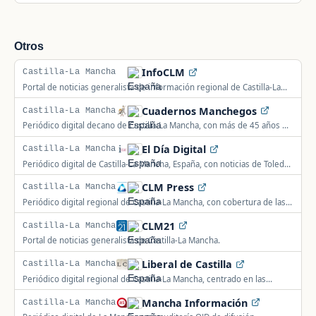
televisión y radio propias, en activo desde hace más de 10 años.
Otros
InfoCLM
Castilla-La Mancha
Portal de noticias generalista de información regional de Castilla-La
Mancha.
Cuadernos Manchegos
Castilla-La Mancha
Periódico digital decano de Castilla-La Mancha, con más de 45 años de
trayectoria informativa en las cinco provincias.
El Día Digital
Castilla-La Mancha
Periódico digital de Castilla-La Mancha, España, con noticias de Toledo,
Ciudad Real, Albacete, Cuenca y Guadalajara.
CLM Press
Castilla-La Mancha
Periódico digital regional de Castilla-La Mancha, con cobertura de las
cinco provincias, perteneciente al grupo de empresas Riempo.
CLM21
Castilla-La Mancha
Portal de noticias generalista de Castilla-La Mancha.
Liberal de Castilla
Castilla-La Mancha
Periódico digital regional de Castilla-La Mancha, centrado en las
provincias de Cuenca y Guadalajara, con un extenso archivo
Mancha Información
audiovisual de tradiciones locales.
Castilla-La Mancha