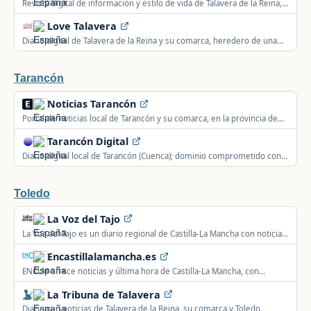
Revista digital de información y estilo de vida de Talavera de la Reina,
con secciones de gastronomía, ocio y cultura.
Love Talavera
Diario digital de Talavera de la Reina y su comarca, heredero de una
publicación impresa, con secciones de política, sociedad, cultura y
gastronomía.
Tarancón
Noticias Tarancón
Portal de noticias local de Tarancón y su comarca, en la provincia de
Cuenca.
Tarancón Digital
Diario digital local de Tarancón (Cuenca); dominio comprometido con
inyección masiva de spam SEO de casinos en varios idiomas, pero
conserva contenido periodístico legítimo local.
Toledo
La Voz del Tajo
La Voz del Tajo es un diario regional de Castilla-La Mancha con noticias
de política, deportes, cultura y sucesos de sus municipios y
Encastillalamancha.es
provincias.
ENCLM ofrece noticias y última hora de Castilla-La Mancha, con
información de sus cinco provincias.
La Tribuna de Talavera
Diario con noticias de Talavera de la Reina, su comarca y Toledo.