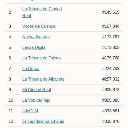
La Tribuna de Ciudad
2
#149.519
Real
3
Voces de Cuenca
#167.944
4
Nueva Alcarria
#173.787
5
Lanza Digital
#173.859
6
La Tribuna de Toledo
#179.768
7
La Cerca
#224.798
8
La Tribuna de Albacete
#257.332
9
Mi Ciudad Real
#305.673
10
La Voz del Tajo
#305.989
11
InfoCLM
#334.581
12
Encastillalamancha.es
#335.876