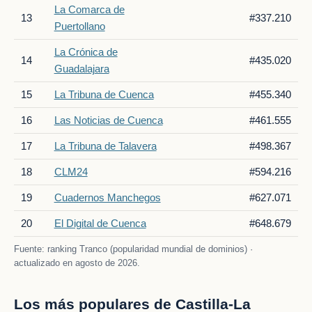
La Comarca de
13
#337.210
Puertollano
La Crónica de
14
#435.020
Guadalajara
15
La Tribuna de Cuenca
#455.340
16
Las Noticias de Cuenca
#461.555
17
La Tribuna de Talavera
#498.367
18
CLM24
#594.216
19
Cuadernos Manchegos
#627.071
20
El Digital de Cuenca
#648.679
Fuente: ranking Tranco (popularidad mundial de dominios) ·
actualizado en agosto de 2026.
Los más populares de Castilla-La