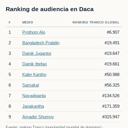
Ranking de audiencia en Daca
#
MEDIO
RANKING TRANCO GLOBAL
1
Prothom Alo
#6.907
2
Bangladesh Pratidin
#19.491
3
Dainik Jugantor
#19.647
4
Dainik Ittefaq
#19.661
5
Kaler Kantho
#50.988
6
Samakal
#56.325
7
Nayadiganta
#134.526
8
Janakantha
#171.359
9
Amader Shomoy
#315.947
Fuente: ranking Tranco (popularidad mundial de dominios) ·