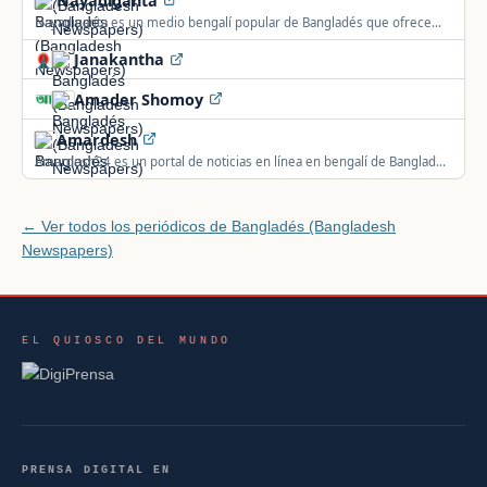
Nayadiganta
Nayadiganta es un medio bengalí popular de Bangladés que ofrece
noticias, análisis y reportajes; su edición impresa nació en 2004.
Janakantha
Amader Shomoy
Amardesh
Amardesh24 es un portal de noticias en línea en bengalí de Bangladés
con actualizaciones constantes.
← Ver todos los periódicos de Bangladés (Bangladesh
Newspapers)
EL QUIOSCO DEL MUNDO
PRENSA DIGITAL EN