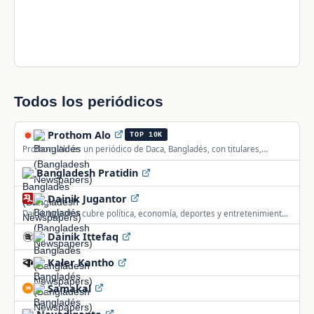
Todos los periódicos
Prothom Alo
TOP 10K
Prothom Alo es un periódico de Daca, Bangladés, con titulares,
análisis, deportes, entretenimiento y noticias de política y comercio.
Bangladesh Pratidin
Dainik Jugantor
Dainik Jugantor cubre política, economía, deportes y entretenimiento
de Bangladés con noticias diarias en bengalí.
Dainik Ittefaq
Kaler Kantho
Samakal