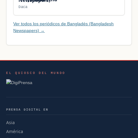
Daca
Ver todos los periódicos de Bangladés (Bangladesh
Newspapers) →
EL QUIOSCO DEL MUNDO
PRENSA DIGITAL EN
Asia
América