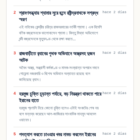
শ্রাবণসন্ধ্যায় শ্যামার সুরে ছন্দে রবীন্দ্রনাথকে সশ্রদ্ধ
2
hace 2 días
স্মরণ
এই নাটকের কেন্দ্রীয় চরিত্র রাজদরবারের নর্তকী শ্যামা। এক বিদেশি
বণিক বজ্রসেনকে ভালোবাসেন শ্যামা। কিন্তু মিথ্যা অভিযোগে
বন্দী বজ্রসেনকে মৃত্যুদণ্ড থেকে রক্ষা করতে…
রাজবাড়ীতে র‍্যাবের পৃথক অভিযানে অস্ত্রসহ দুজন
3
hace 2 días
আটক
অবৈধ অস্ত্র, সন্ত্রাসী কর্মকাণ্ড ও মাদক-সংক্রান্ত অপরাধ দমনে
গোয়েন্দা নজরদারি ও বিশেষ অভিযান অব্যাহত রয়েছে বলে
জানিয়েছে র‍্যাব।
হরমুজ চুক্তি চূড়ান্ত পর্যায়ে, বড় নিয়ন্ত্রণ থাকতে পারে
4
hace 2 días
ইরানের হাতে
হরমুজ প্রণালি নিয়ে কোনো চুক্তি হলেও এটাই সংকটের শেষ নয়
বলে মন্তব্য করেছেন আল-জাজিরার সাংবাদিক মাহমুদ আবদেল
ওয়াহেদ।
পদত্যাগ করতে চাওয়ার খবর নাকচ করলেন ইরানের
5
hace 2 días