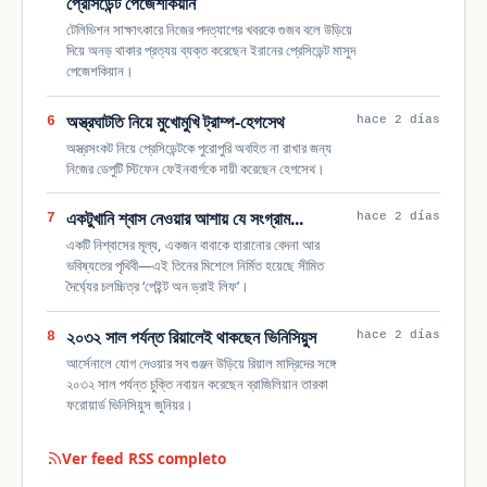
প্রেসিডেন্ট পেজেশকিয়ান
টেলিভিশন সাক্ষাৎকারে নিজের পদত্যাগের খবরকে গুজব বলে উড়িয়ে
দিয়ে অনড় থাকার প্রত্যয় ব্যক্ত করেছেন ইরানের প্রেসিডেন্ট মাসুদ
পেজেশকিয়ান।
অস্ত্রঘাটতি নিয়ে মুখোমুখি ট্রাম্প-হেগসেথ
6
hace 2 días
অস্ত্রসংকট নিয়ে প্রেসিডেন্টকে পুরোপুরি অবহিত না রাখার জন্য
নিজের ডেপুটি স্টিফেন ফেইনবার্গকে দায়ী করেছেন হেগসেথ।
একটুখানি শ্বাস নেওয়ার আশায় যে সংগ্রাম...
7
hace 2 días
একটি নিশ্বাসের মূল্য, একজন বাবাকে হারানোর বেদনা আর
ভবিষ্যতের পৃথিবী—এই তিনের মিশেলে নির্মিত হয়েছে সীমিত
দৈর্ঘ্যের চলচ্চিত্র ‘পেইন্ট অন ড্রাই লিফ’।
২০৩২ সাল পর্যন্ত রিয়ালেই থাকছেন ভিনিসিয়ুস
8
hace 2 días
আর্সেনালে যোগ দেওয়ার সব গুঞ্জন উড়িয়ে রিয়াল মাদ্রিদের সঙ্গে
২০৩২ সাল পর্যন্ত চুক্তি নবায়ন করেছেন ব্রাজিলিয়ান তারকা
ফরোয়ার্ড ভিনিসিয়ুস জুনিয়র।
Ver feed RSS completo