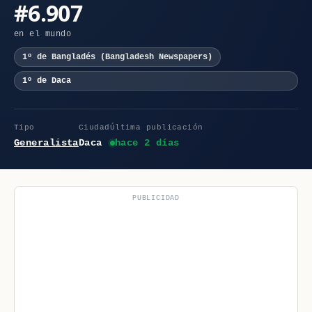
#6.907
en el mundo
1º de Bangladés (Bangladesh Newspapers)
1º de Daca
Tipo
Ciudad
Última publicación
Generalista
Daca
hace 2 días
PUBLICIDAD