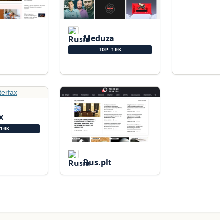
Meduza
TOP 10K
x
10K
Rus.plt