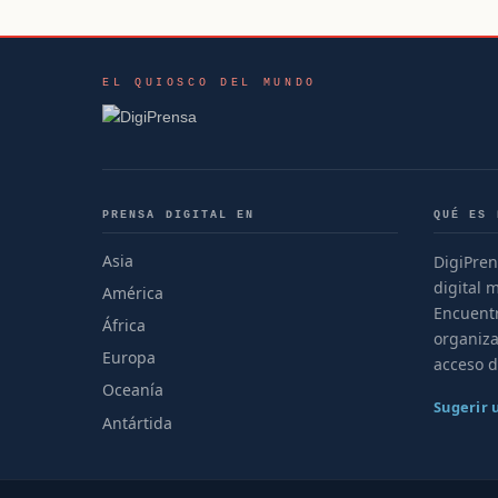
EL QUIOSCO DEL MUNDO
PRENSA DIGITAL EN
QUÉ ES 
Asia
DigiPren
digital 
América
Encuentr
África
organiza
Europa
acceso d
Oceanía
Sugerir
Antártida