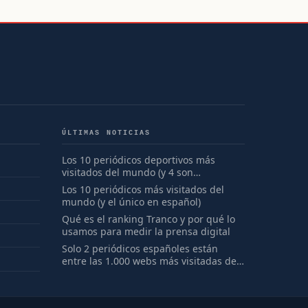
ÚLTIMAS NOTICIAS
Los 10 periódicos deportivos más
visitados del mundo (y 4 son
españoles)
Los 10 periódicos más visitados del
mundo (y el único en español)
Qué es el ranking Tranco y por qué lo
usamos para medir la prensa digital
Solo 2 periódicos españoles están
entre las 1.000 webs más visitadas del
mundo