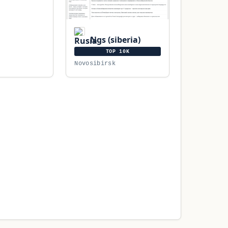
Ngs (siberia)
TOP 10K
Novosibirsk