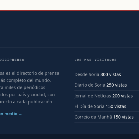
DIGIPRENSA
LOS MÁS VISITADOS
sa es el directorio de prensa
Desde Soria
300 vistas
más completo del mundo.
Diario de Soria
250 vistas
a miles de periódicos
dos por país y ciudad, con
Jornal de Notícias
200 vistas
irecto a cada publicación.
El Día de Soria
150 vistas
 un medio →
Correio da Manhã
150 vistas