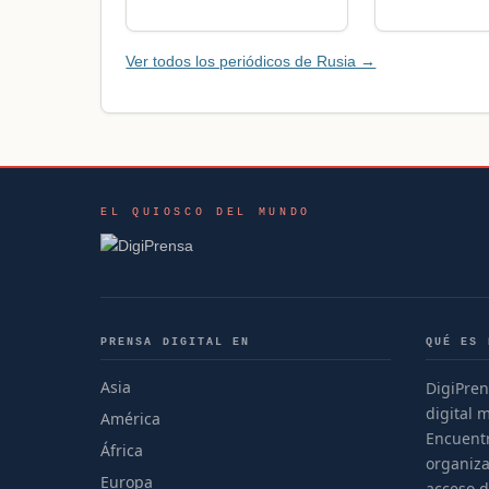
Ver todos los periódicos de Rusia →
EL QUIOSCO DEL MUNDO
PRENSA DIGITAL EN
QUÉ ES 
Asia
DigiPren
digital 
América
Encuentr
África
organiza
Europa
acceso d