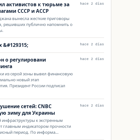
ил активистов к тюрьме за
hace 2 días
лагами СССР и АССР
йджана вынесла жесткие приговоры
ов, решивших публично напомнить о
ы.
 &#129315;
hace 2 días
он о регулировани
hace 2 días
нинга
и из серой зоны вывел финансовую
пиально новый этап
тия. Президент России подписал
ушение сетей: CNBC
hace 2 días
ую зиму для Украины
й инфраструктуры к экстренным
ет главным индикатором прочности
изисный период. По информа…