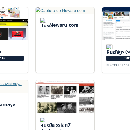
Newsru.com
a
Ngs (s
10K
TO
Novosibirsk
simaya
Russian7