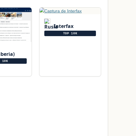
Interfax
TOP 10K
iberia)
P 10K