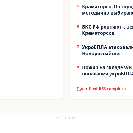
Краматорск. По гор
5
методично выбираю
ВКС РФ ровняют с зе
6
Краматорска
УкроБПЛА атаковали
7
Новороссийска
Пожар на складе WB 
8
попадания укроБПЛ
Ver feed RSS completo
PUBLICIDAD