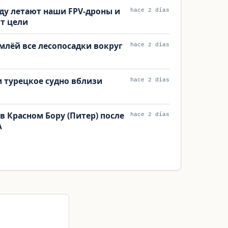
оду летают наши FPV-дроны и
hace 2 días
т цели
млёй все лесопосадки вокруг
hace 2 días
 турецкое судно вблизи
hace 2 días
в Красном Бору (Питер) после
hace 2 días
А