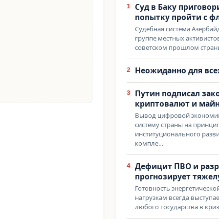
Суд в Баку приговор
1
попытку пройти с ф
Судебная система Азерба
группе местных активист
советском прошлом стран
Неожиданно для всех
2
Путин подписал зак
3
криптовалют и май
Вывод цифровой экономик
систему страны на принци
институционального разви
компле…
Дефицит ПВО и разр
4
прогнозирует тяжел
Готовность энергетическо
нагрузкам всегда выступа
любого государства в кр