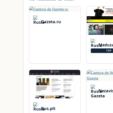
Gazeta.ru
Meduz
TOP 
Nezavi
Gazeta
Rus.plt