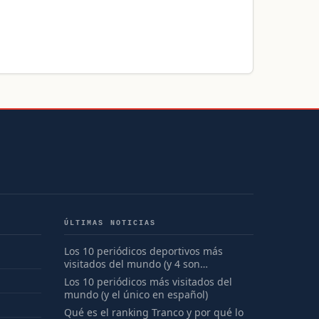
ÚLTIMAS NOTICIAS
Los 10 periódicos deportivos más
visitados del mundo (y 4 son
españoles)
Los 10 periódicos más visitados del
mundo (y el único en español)
Qué es el ranking Tranco y por qué lo