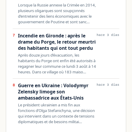
Lorsque la Russie annexe la Crimée en 2014,
plusieurs oligarques sont soupçonnés
d’entretenir des liens économiques avec le
gouvernement de Poutine et sont sanc…
Incendie en Gironde : après le
7
hace 3 días
drame du Porge, le retour meurtri
des habitants qui ont tout perdu
Après douze jours d’évacuation, les
habitants du Porge ont enfin été autorisés à
regagner leur commune ce lundi 3 août à 14
heures. Dans ce village où 183 maiso…
Guerre en Ukraine : Volodymyr
8
hace 3 días
Zelensky limoge son
ambassadrice aux États-Unis
Le président ukrainien a mis fin aux
fonctions d’Olga Stefanichyna, une décision
qui intervient dans un contexte de tensions
diplomatiques et de besoins militai…