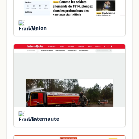
L’Union
L’Internaute