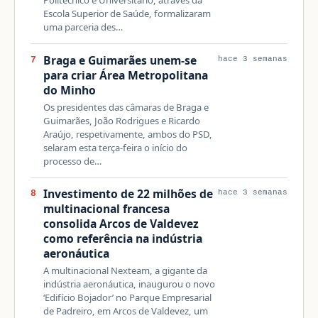
Politécnico e Universitário, através da
Escola Superior de Saúde, formalizaram
uma parceria des…
Braga e Guimarães unem-se
7
hace 3 semanas
para criar Área Metropolitana
do Minho
Os presidentes das câmaras de Braga e
Guimarães, João Rodrigues e Ricardo
Araújo, respetivamente, ambos do PSD,
selaram esta terça-feira o início do
processo de…
Investimento de 22 milhões de
8
hace 3 semanas
multinacional francesa
consolida Arcos de Valdevez
como referência na indústria
aeronáutica
A multinacional Nexteam, a gigante da
indústria aeronáutica, inaugurou o novo
‘Edifício Bojador’ no Parque Empresarial
de Padreiro, em Arcos de Valdevez, um