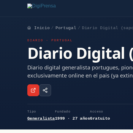
Inicio
Portugal
Diario Digital (sap
DIARIO · PORTUGAL
Diario Digital 
Diario digital generalista portugues, pio
exclusivamente online en el pais (ya extin
Tipo
Fundado
Acceso
Generalista
1999 · 27 años
Gratuito