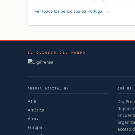
Ver todos los periódicos de Portugal →
EL QUIOSCO DEL MUNDO
PRENSA DIGITAL EN
QUÉ ES 
Asia
DigiPren
digital 
América
Encuentr
África
organiza
Europa
acceso d