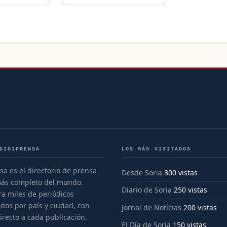
DIGIPRENSA
LOS MÁS VISITADOS
sa es el directorio de prensa
Desde Soria
300 vistas
más completo del mundo.
Diario de Soria
250 vistas
a miles de periódicos
dos por país y ciudad, con
Jornal de Notícias
200 vistas
irecto a cada publicación.
El Día de Soria
150 vistas