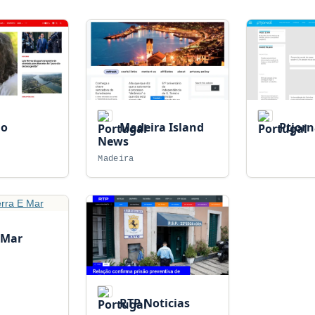
ho
Madeira Island
Ptjorn
News
Madeira
 Mar
RTP Noticias