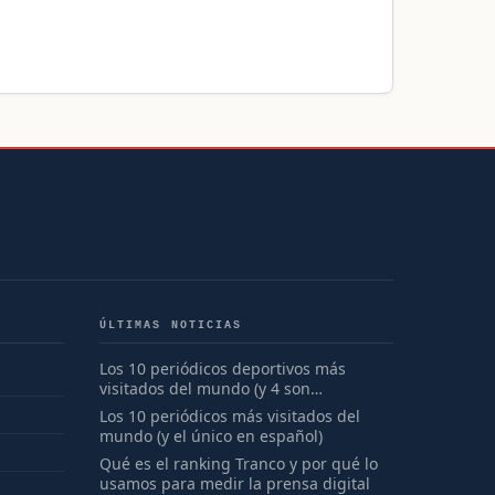
ÚLTIMAS NOTICIAS
Los 10 periódicos deportivos más
visitados del mundo (y 4 son
españoles)
Los 10 periódicos más visitados del
mundo (y el único en español)
Qué es el ranking Tranco y por qué lo
usamos para medir la prensa digital