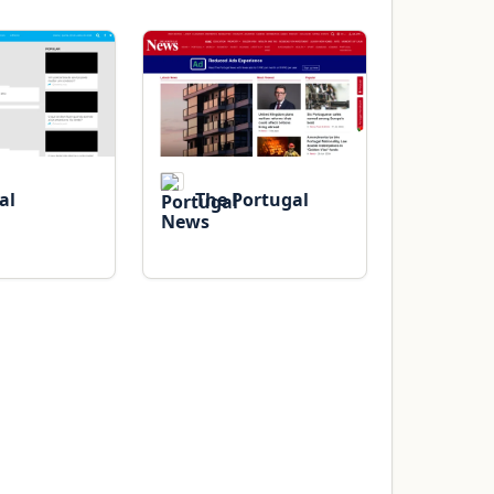
al
The Portugal
News