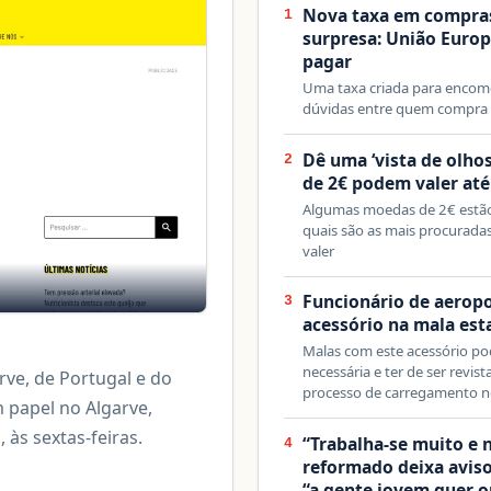
Nova taxa em compras
1
surpresa: União Euro
pagar
Uma taxa criada para encome
dúvidas entre quem compra 
Dê uma ‘vista de olhos
2
de 2€ podem valer até
Algumas moedas de 2€ estão 
quais são as mais procurada
valer
Funcionário de aeropor
3
acessório na mala est
Malas com este acessório po
necessária e ter de ser revis
ve, de Portugal e do
processo de carregamento n
 papel no Algarve,
às sextas-feiras.
“Trabalha-se muito e 
4
reformado deixa avis
“a gente jovem quer o