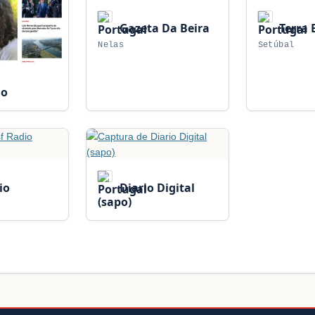
Gazeta Da Beira
Terra 
Nelas
Setúbal
ho
io
Diario Digital
(sapo)