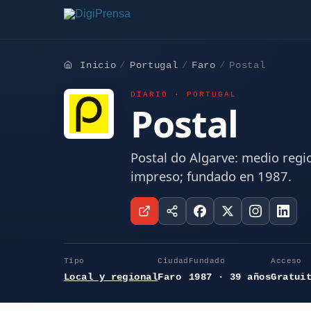
Inicio
Portugal
Faro
Postal
DIARIO · PORTUGAL
Postal
Postal do Algarve: medio regio
impreso; fundado en 1987.
Tipo
Ciudad
Fundado
Acceso
Local y regional
Faro
1987 · 39 años
Gratui