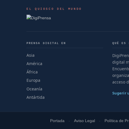
EL QUIOSCO DEL MUNDO
PRENSA DIGITAL EN
QUÉ ES 
Asia
DigiPren
digital 
América
Encuentr
África
organiza
Europa
acceso d
Oceanía
Sugerir
Antártida
Portada
Aviso Legal
Política de P