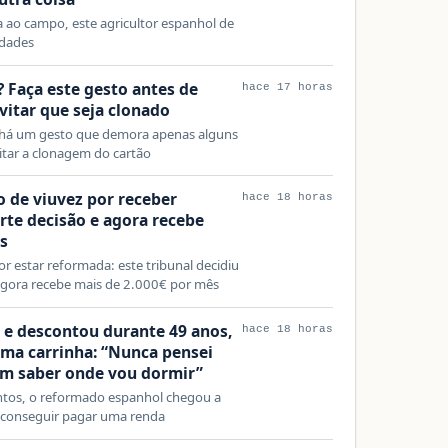
 ao campo, este agricultor espanhol de
ldades
? Faça este gesto antes de
hace 17 horas
evitar que seja clonado
, há um gesto que demora apenas alguns
itar a clonagem do cartão
 de viuvez por receber
hace 18 horas
erte decisão e agora recebe
s
r estar reformada: este tribunal decidiu
agora recebe mais de 2.000€ por mês
 e descontou durante 49 anos,
hace 18 horas
uma carrinha: “Nunca pensei
em saber onde vou dormir”
ntos, o reformado espanhol chegou a
 conseguir pagar uma renda