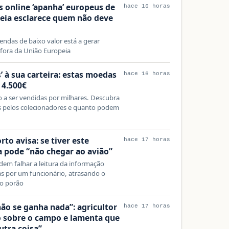
 online ‘apanha’ europeus de
hace 16 horas
peia esclarece quem não deve
ndas de baixo valor está a gerar
fora da União Europeia
’ à sua carteira: estas moedas
hace 16 horas
 4.500€
a ser vendidas por milhares. Descubra
s pelos colecionadores e quanto podem
to avisa: se tiver este
hace 17 horas
a pode “não chegar ao avião”
dem falhar a leitura da informação
tas por um funcionário, atrasando o
o porão
não se ganha nada”: agricultor
hace 17 horas
o sobre o campo e lamenta que
utra coisa”