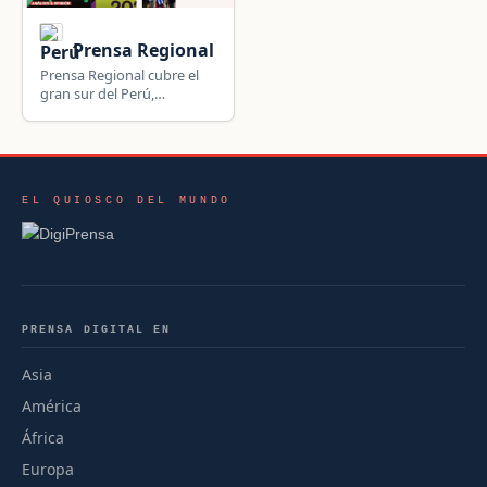
Prensa Regional
Prensa Regional cubre el
gran sur del Perú,
incluyendo Moquegua,
Arequipa, Ilo, Mollendo y
Tacna.
EL QUIOSCO DEL MUNDO
PRENSA DIGITAL EN
Asia
América
África
Europa