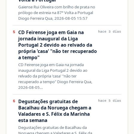
Gaiense Rui Oliveira com brilho de prata no
prólogo de estreia na 87ª Volta a Portugal
Diogo Ferreira Qua, 2026-08-05 15:57
CD Feirense joga em Gaia na
5
hace 3 días
jornada inaugural da Liga
Portugal 2 devido ao relvado da
própria 'casa' "não ter recuperado
a tempo"
CD Feirense joga em Gaia na jornada
inaugural da Liga Portugal 2 devido ao
relvado da própria 'casa' "não ter
recuperado a tempo" Diogo Ferreira Qua,
2026-08-05…
Degustações gratuitas de
6
hace 5 días
Bacalhau da Noruega chegam a
Valadares e S. Félix da Marinha
esta semana
Degustações gratuitas de Bacalhau da
Noruega chegam a Valadares e S. Félix da