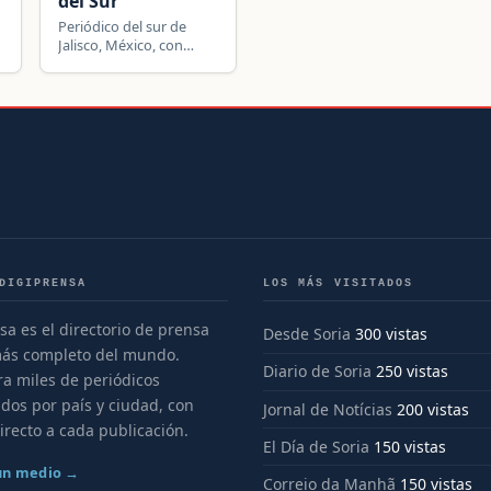
del Sur
Periódico del sur de
Jalisco, México, con
noticias locales,
tradiciones, entrevistas
y deportes de Ciudad
Guzmán y la región.
DIGIPRENSA
LOS MÁS VISITADOS
sa es el directorio de prensa
Desde Soria
300 vistas
más completo del mundo.
Diario de Soria
250 vistas
a miles de periódicos
dos por país y ciudad, con
Jornal de Notícias
200 vistas
irecto a cada publicación.
El Día de Soria
150 vistas
 un medio →
Correio da Manhã
150 vistas