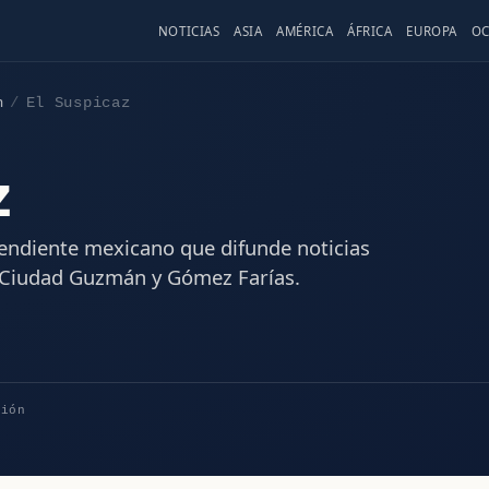
NOTICIAS
ASIA
AMÉRICA
ÁFRICA
EUROPA
OC
n
El Suspicaz
z
endiente mexicano que difunde noticias
en Ciudad Guzmán y Gómez Farías.
ción