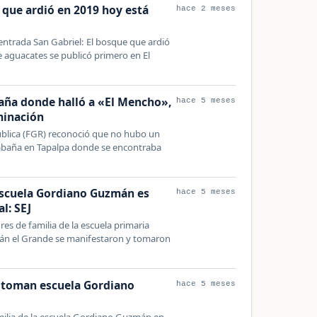
 que ardió en 2019 hoy está
hace 2 meses
s
 entrada San Gabriel: El bosque que ardió
 aguacates se publicó primero en El
aña donde halló a «El Mencho»,
hace 5 meses
minación
pública (FGR) reconoció que no hubo un
abaña en Tapalpa donde se encontraba
escuela Gordiano Guzmán es
hace 5 meses
l: SEJ
es de familia de la escuela primaria
n el Grande se manifestaron y tomaron
, toman escuela Gordiano
hace 5 meses
milia de la escuela Gordiano Guzmán en