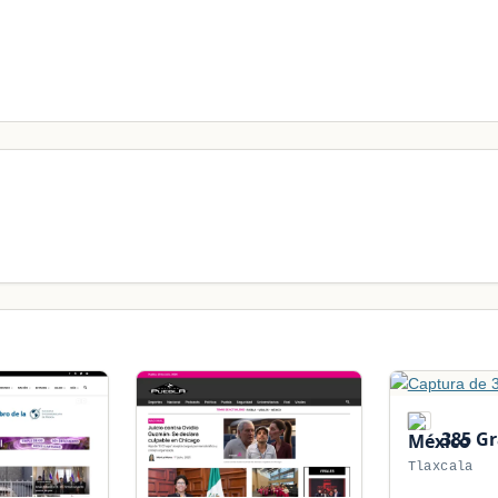
385 G
Tlaxcala