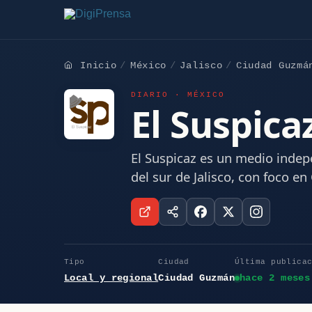
Inicio
México
Jalisco
Ciudad Guzmá
DIARIO · MÉXICO
El Suspica
El Suspicaz es un medio indep
del sur de Jalisco, con foco 
Tipo
Ciudad
Última publica
Local y regional
Ciudad Guzmán
hace 2 meses