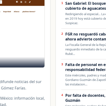
San Gabriel: El bosque
1
cubierto de aguacate
Redirigiendo al especial… La
en 2019 hoy está cubierto de
Suspicaz.
FGR no resguardó cab
2
ahora advierte conta
La Fiscalía General de la Re
resguardo inmediato de la c
Rubé…
Falta de personal en 
3
responsabilidad federa
Este miércoles, padres y madr
Gordiano Guzmán de Zapotlá
ifunde noticias del sur
las instalacion…
 Gómez Farías.
Por falta de docentes
4
 México: información local,
Guzmán
dad.
Este miércoles, padres de fa