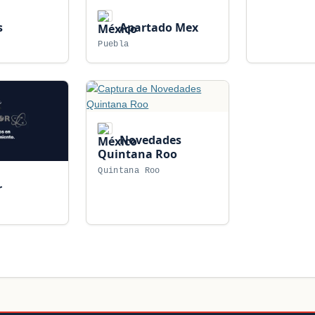
s
Apartado Mex
Puebla
Novedades
Quintana Roo
Quintana Roo
r