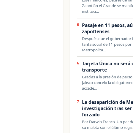
Zapotlán el Grande se manife
instituci…
Pasaje en 11 pesos, a
5
zapotlenses
Después que el gobernador 
tarifa social de 11 pesos por
Metropolita…
Tarjeta Única no será 
6
transporte
Gracias a la presión de perso
Jalisco canceló la obligatorie
accede…
La desaparición de Me
7
investigación tras se
forzado
Por Darwin Franco Un par de s
su maleta son el último regi