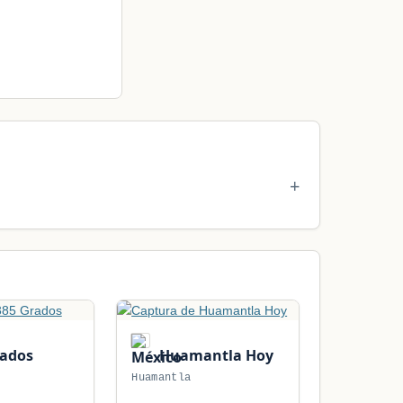
rados
Huamantla Hoy
Huamantla