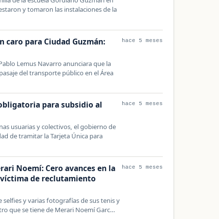
staron y tomaron las instalaciones de la
ún caro para Ciudad Guzmán:
hace 5 meses
Pablo Lemus Navarro anunciara que la
 pasaje del transporte público en el Área
obligatoria para subsidio al
hace 5 meses
nas usuarias y colectivos, el gobierno de
dad de tramitar la Tarjeta Única para
rari Noemí: Cero avances en la
hace 5 meses
r víctima de reclutamiento
elfies y varias fotografías de sus tenis y
stro que se tiene de Merari Noemí Garc…