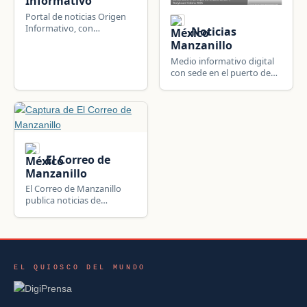
Informativo
Portal de noticias Origen
Informativo, con
Noticias
periodismo de rigor sobre
Manzanillo
gastronomia, politica y
Medio informativo digital
sociedad en Manzanillo,
con sede en el puerto de
Colima.
Manzanillo, Colima, con
mas de 10 anos generando
tendencias en la region.
El Correo de
Manzanillo
El Correo de Manzanillo
publica noticias de
Manzanillo y Colima,
México: política local,
seguridad, deportes,
sucesos y actualidad del
municipio y su región.
EL QUIOSCO DEL MUNDO