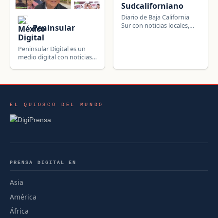
Sudcaliforniano
Diario de Baja California
Sur con noticias locales,
Peninsular
regionales, nacionales e
Digital
internacionales.
Peninsular Digital es un
medio digital con noticias
de La Paz, Baja California
Sur, México: política,
gobierno, seguridad,
economía y actualidad
estatal.
EL QUIOSCO DEL MUNDO
PRENSA DIGITAL EN
Asia
América
África