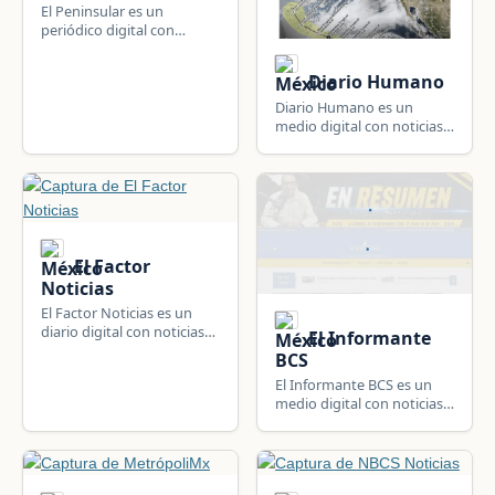
El Peninsular es un
periódico digital con
noticias de La Paz, Baja
California Sur, México:
Diario Humano
política, gobierno,
seguridad, economía y
Diario Humano es un
actualidad estatal.
medio digital con noticias
de La Paz, Baja California
Sur, México: derechos
humanos, política,
gobierno, seguridad y
actualidad estatal.
El Factor
Noticias
El Factor Noticias es un
diario digital con noticias
El Informante
de La Paz, Baja California
BCS
Sur, México: política,
El Informante BCS es un
gobierno, seguridad,
medio digital con noticias
economía y actualidad
de La Paz, Baja California
estatal.
Sur, México: seguridad,
política, elecciones,
gobierno y actualidad