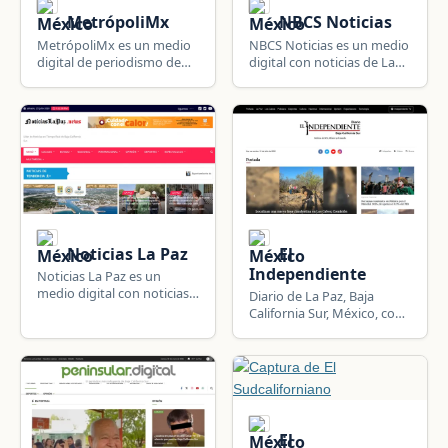
estatal.
MetrópoliMx
NBCS Noticias
MetrópoliMx es un medio
NBCS Noticias es un medio
digital de periodismo de
digital con noticias de La
investigación con noticias
Paz, Baja California Sur,
de La Paz, Baja California
México: política, gobierno,
Sur, México: política,
seguridad, deportes y
gobierno, seguridad,
actualidad estatal.
sucesos y actualidad
estatal.
Noticias La Paz
El
Independiente
Noticias La Paz es un
medio digital con noticias
Diario de La Paz, Baja
de La Paz, Baja California
California Sur, México, con
Sur, México: política,
noticias de la región, el país
gobierno, seguridad,
y el mundo.
deportes y actualidad local.
El