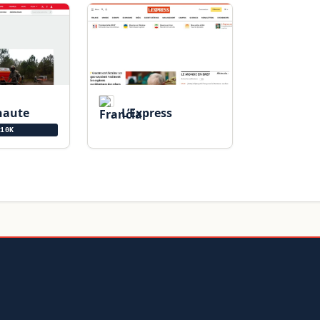
naute
L’Express
10K