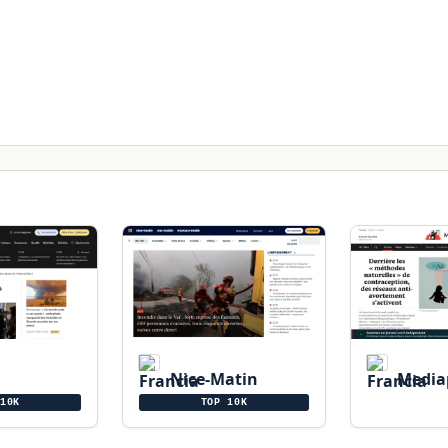
Nice-Matin
Media
10K
TOP 10K