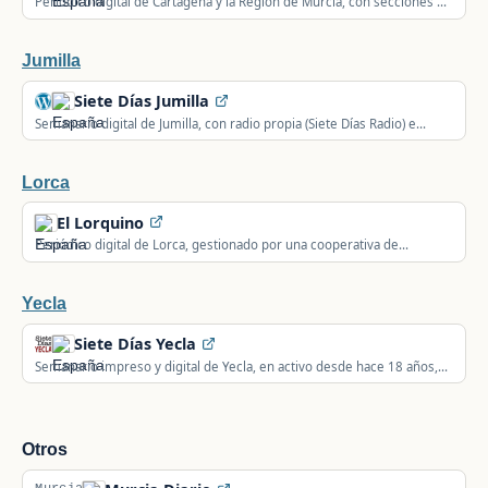
Periódico digital de Cartagena y la Región de Murcia, con secciones de
sucesos, deportes y seguimiento del FC Cartagena.
Jumilla
Siete Días Jumilla
Semanario digital de Jumilla, con radio propia (Siete Días Radio) e
información local y deportiva.
Lorca
El Lorquino
Periódico digital de Lorca, gestionado por una cooperativa de
comunicación, con cobertura regional, nacional e internacional.
Yecla
Siete Días Yecla
Semanario impreso y digital de Yecla, en activo desde hace 18 años,
con más de 900 ediciones publicadas.
Otros