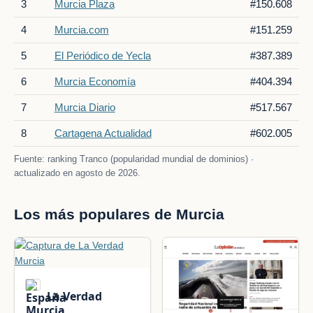
3
Murcia Plaza
#150.608
4
Murcia.com
#151.259
5
El Periódico de Yecla
#387.389
6
Murcia Economía
#404.394
7
Murcia Diario
#517.567
8
Cartagena Actualidad
#602.005
Fuente: ranking Tranco (popularidad mundial de dominios) ·
actualizado en agosto de 2026.
Los más populares de Murcia
La Verdad
Murcia