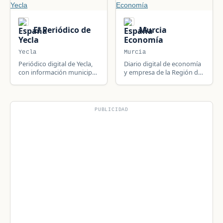
municipio y su comarca.
El Periódico de
Murcia
Yecla
Economía
Yecla
Murcia
Periódico digital de Yecla,
Diario digital de economía
con información municipal,
y empresa de la Región de
política local y un canal de
Murcia, referencia en
quejas ciudadanas.
información económica
regional.
PUBLICIDAD