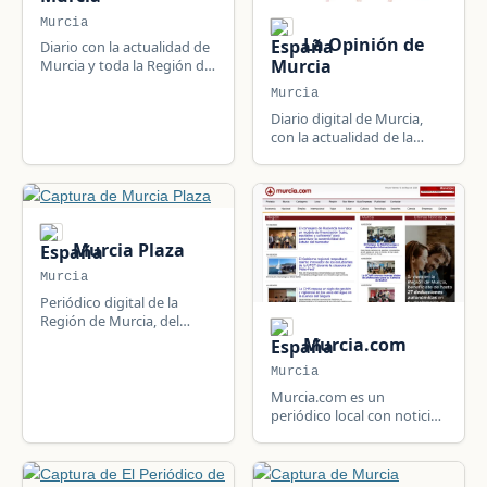
Murcia
La Opinión de
Diario con la actualidad de
Murcia
Murcia y toda la Región de
Murcia.
Murcia
Diario digital de Murcia,
con la actualidad de la
región y de España.
Murcia Plaza
Murcia
Periódico digital de la
Región de Murcia, del
Grupo Plaza, con ediciones
Murcia.com
hermanas en Valencia,
Murcia
Alicante y Castellón.
Murcia.com es un
periódico local con noticias
de Murcia, España: política
local, seguridad, deportes,
sucesos y actualidad del