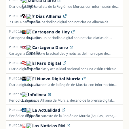
Murcia Diario
Murcia
Diario digital generalista de la Región de Murcia, con información de
actualidad, política y sociedad.
7 Días Alhama
Murcia
7 Días Alhama es un periódico digital con noticias de Alhama de
Murcia, Librilla y sus zonas de influencia, en Murcia, España.
Cartagena de Hoy
Murcia
Cartagena de Hoy es un periódico digital con noticias diarias del
municipio de Cartagena, en Murcia.
Cartagena Diario
Murcia
Cartagena Diario cubre la actualidad y noticias del municipio de
Cartagena, en Murcia.
El Faro Digital
Murcia
Diario digital de noticias y actualidad nacional con una visión crítica de
los temas y personajes más candentes.
El Nuevo Digital Murcia
Murcia
Diario digital de economía de la Región de Murcia, con información
sectorial de agricultura, transporte, turismo y construcción.
Infolínea
Murcia
Periódico digital de Alhama de Murcia, decano de la prensa digital
independiente de la comarca, en activo desde 1995.
La Actualidad
Murcia
Periódico digital del sureste de la Región de Murcia (Águilas, Lorca,
Puerto Lumbreras) y Almería, en activo desde 2006.
Las Noticias RM
Murcia