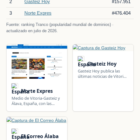
2
Gasteiz Hoy
#157.951
3
Norte Expres
#476.404
Fuente: ranking Tranco (popularidad mundial de dominios) ·
actualizado en julio de 2026.
Gasteiz Hoy
Gasteiz Hoy publica las
últimas noticias de Vitoria
y Álava, en el País Vasco.
Norte Expres
Medio de Vitoria-Gasteiz y
Álava, España, con las
últimas noticias de la
ciudad y el territorio.
El Correo Álaba