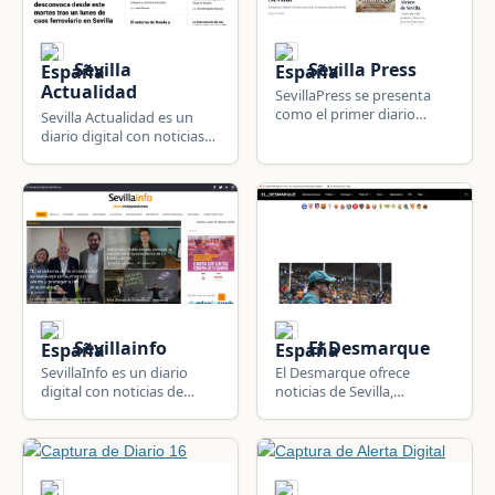
Sevilla
Sevilla Press
Actualidad
SevillaPress se presenta
como el primer diario
Sevilla Actualidad es un
digital independiente de
diario digital con noticias
Sevilla, Andalucía.
de Sevilla, su provincia y
Andalucía, con secciones
de cultura y deporte.
Sevillainfo
El Desmarque
SevillaInfo es un diario
El Desmarque ofrece
digital con noticias de
noticias de Sevilla,
Sevilla, incluyendo
Andalucia, España: fútbol,
cobertura de la Semana
deportes locales,
Santa y otras secciones
resultados y cobertura de
locales, en Andalucía.
la actividad deportiva.