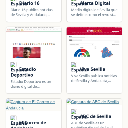
Diario 16
Alerta Digital
Diario 16 publica noticias
Medio digital de Sevilla que
de Sevilla y Andalucia,
se define como el revulsivo
España: política, gobierno,
de la conciencia nacional.
seguridad, deportes,
economía y actualidad
local, regional y nacional.
Estadio
Viva Sevilla
Deportivo
Viva Sevilla publica noticias
de Sevilla y Andalucia,
Estadio Deportivo es un
España: información local,
diario digital de
política, seguridad y
información deportiva
actualidad de la
nacional e internacional:
comunidad.
fútbol, baloncesto y motor.
ABC de Sevilla
El Correo de
ABC de Sevilla es un
periódico digital de Sevilla