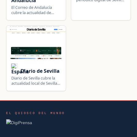
Andalucia
y Andalucía que cubre la
El Correo de Andalucía
actualidad regional,
cubre la actualidad de
nacional y la Semana
Sevilla y Andalucía:
Santa.
sucesos, deportes, Semana
Santa, Feria de Abril e
información local.
Diario de Sevilla
Diario de Sevilla cubre la
actualidad local de Sevilla y
su provincia, además de
Andalucía, España e
información internacional.
EL QUIOSCO DEL MUNDO