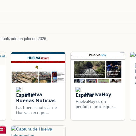
tualizado en julio de 2026.
Huelva
HuelvaHoy
Buenas Noticias
HuelvaHoy es un
periódico online que
Las buenas noticias de
cubre la actualidad de
Huelva con rigor
Huelva capital y su
periodístico.
provincia: última hora,
opinión, economía,
deportes y tecnología.