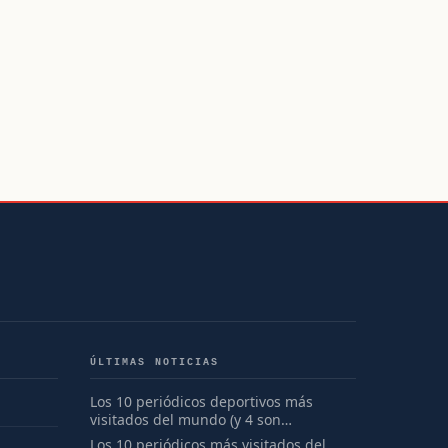
ÚLTIMAS NOTICIAS
Los 10 periódicos deportivos más
visitados del mundo (y 4 son
españoles)
Los 10 periódicos más visitados del