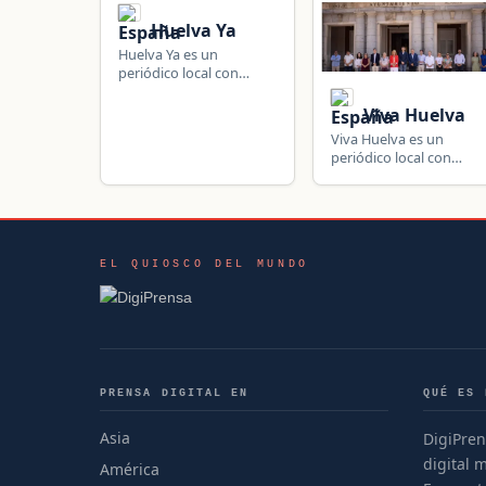
Huelva Ya
Huelva Ya es un
periódico local con
noticias de Huelva,
Andalucia, España:
Viva Huelva
información local,
Viva Huelva es un
política, seguridad y
periódico local con
actualidad de la
noticias de Huelva,
comunidad.
Andalucia, España:
información local,
política, seguridad y
actualidad de la
EL QUIOSCO DEL MUNDO
comunidad.
PRENSA DIGITAL EN
QUÉ ES 
Asia
DigiPren
digital 
América