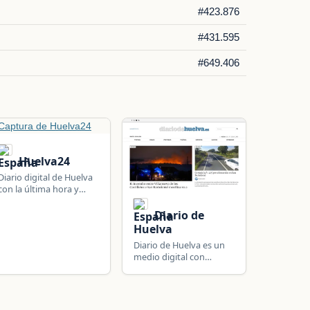
#423.876
#431.595
#649.406
Huelva24
Diario digital de Huelva
con la última hora y
actualidad de la
provincia, España y el
Diario de
mundo: deportes,
Huelva
economía, cultura y
Diario de Huelva es un
opinión.
medio digital con
noticias, información y
actualidad de Huelva,
Andalucía.