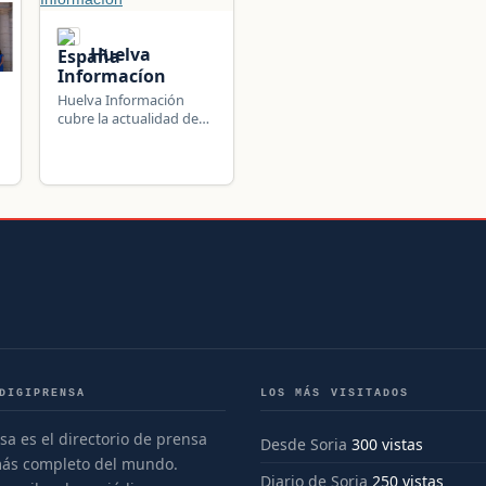
Huelva
Informacíon
Huelva Información
cubre la actualidad de
Huelva y su provincia:
política, economía,
sucesos, deportes y
cultura.
DIGIPRENSA
LOS MÁS VISITADOS
sa es el directorio de prensa
Desde Soria
300 vistas
más completo del mundo.
Diario de Soria
250 vistas