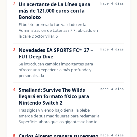
Un acertante de La Línea gana
2
hace 4 días
más de 121.000 euros con la
Bonoloto
El boleto premiado fue validado en la
Administración de Loterías nº 7, ubicado en
la calle Doctor Villar, 5
Novedades EA SPORTS FC™ 27 –
3
hace 4 días
FUT Deep Dive
Se introducen cambios importantes para
ofrecer una experiencia más profunda y
personalizada
Smalland: Survive The Wilds
4
hace 4 días
llegará en formato físico para
Nintendo Switch 2
Tras siglos viviendo bajo tierra, la plebe
emerge de sus madrigueras para reclamar la
Superficie, ahora que los gigantes se han id
Carlos Alcaraz prepara su regreso
5
hace 4 días