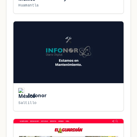
Huamantla
Infonor
Saltillo