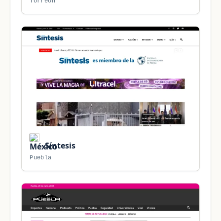
Torreón
Síntesis
Puebla