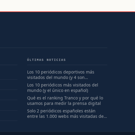
ÚLTIMAS NOTICIAS
Los 10 periódicos deportivos más
visitados del mundo (y 4 son
españoles)
Los 10 periódicos más visitados del
mundo (y el único en español)
Qué es el ranking Tranco y por qué lo
usamos para medir la prensa digital
Solo 2 periódicos españoles están
entre las 1.000 webs más visitadas del
mundo