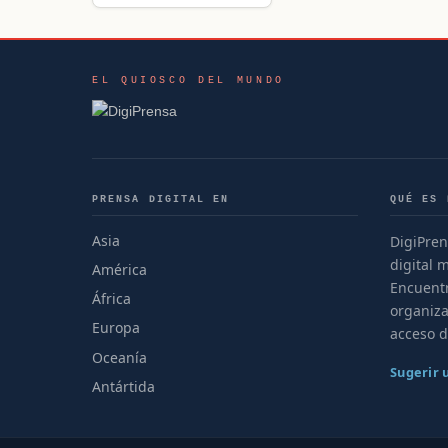
EL QUIOSCO DEL MUNDO
PRENSA DIGITAL EN
QUÉ ES 
Asia
DigiPren
digital 
América
Encuentr
África
organiza
Europa
acceso d
Oceanía
Sugerir
Antártida