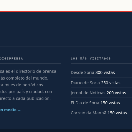
DIGIPRENSA
LOS MÁS VISITADOS
sa es el directorio de prensa
Desde Soria
300 vistas
más completo del mundo.
Diario de Soria
250 vistas
a miles de periódicos
dos por país y ciudad, con
Jornal de Notícias
200 vistas
irecto a cada publicación.
El Día de Soria
150 vistas
 un medio →
Correio da Manhã
150 vistas