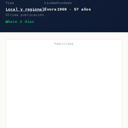
Tipo
Ciudad
Fundado
Local y regional
Évora
1969 · 57 años
Última publicación
hace 2 días
PUBLICIDAD