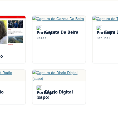
Gazeta Da Beira
Terra 
Nelas
Setúbal
ho
io
Diario Digital
(sapo)