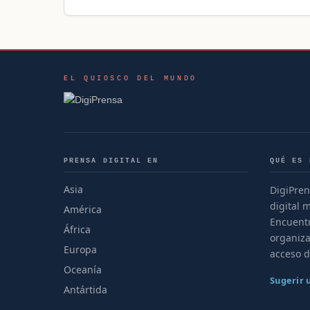
EL QUIOSCO DEL MUNDO
PRENSA DIGITAL EN
QUÉ ES 
Asia
DigiPren
digital 
América
Encuentr
África
organiza
Europa
acceso d
Oceanía
Sugerir
Antártida