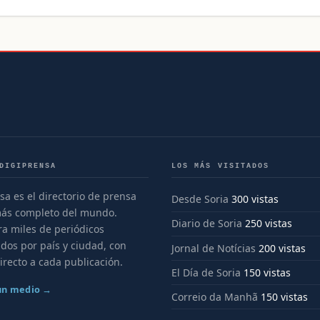
DIGIPRENSA
LOS MÁS VISITADOS
sa es el directorio de prensa
Desde Soria
300 vistas
más completo del mundo.
Diario de Soria
250 vistas
a miles de periódicos
dos por país y ciudad, con
Jornal de Notícias
200 vistas
irecto a cada publicación.
El Día de Soria
150 vistas
 un medio →
Correio da Manhã
150 vistas