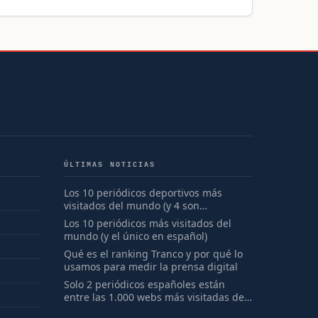
ÚLTIMAS NOTICIAS
Los 10 periódicos deportivos más
visitados del mundo (y 4 son
españoles)
Los 10 periódicos más visitados del
mundo (y el único en español)
Qué es el ranking Tranco y por qué lo
usamos para medir la prensa digital
Solo 2 periódicos españoles están
entre las 1.000 webs más visitadas del
mundo