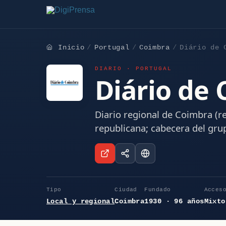
Inicio
Portugal
Coimbra
Diário de 
DIARIO · PORTUGAL
Diário de
Diario regional de Coimbra (re
republicana; cabecera del grup
Tipo
Ciudad
Fundado
Acces
Local y regional
Coimbra
1930 · 96 años
Mixto