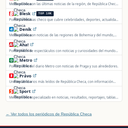
Medio checo con las últimas noticias de la región, de República Checa
y del mundo.
Blesk
TOP 10K
Portal de noticias checo que cubre celebridades, deportes, actualidad
y previsión meteorológica.
Deník
Medio checo con noticias de las regiones de Bohemia y del mundo,
cubriendo política, cultura, deporte y vida cotidiana.
Aha!
Portal checo de espectáculos con noticias y curiosidades del mundo
del entretenimiento nacional e internacional.
Metro
Portal online del diario Metro con noticias de Praga y sus alrededores.
Právo
Uno de los diarios más leídos de República Checa, con información
objetiva del mundo y de la actualidad nacional seis veces por semana.
Sport
Medio checo especializado en noticias, resultados, reportajes, tablas y
vídeos deportivos.
← Ver todos los periódicos de República Checa